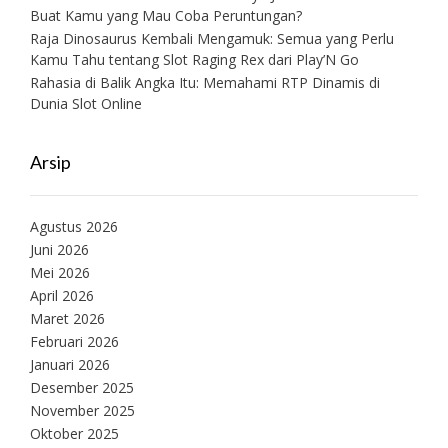
Buat Kamu yang Mau Coba Peruntungan?
Raja Dinosaurus Kembali Mengamuk: Semua yang Perlu
Kamu Tahu tentang Slot Raging Rex dari Play’N Go
Rahasia di Balik Angka Itu: Memahami RTP Dinamis di
Dunia Slot Online
Arsip
Agustus 2026
Juni 2026
Mei 2026
April 2026
Maret 2026
Februari 2026
Januari 2026
Desember 2025
November 2025
Oktober 2025