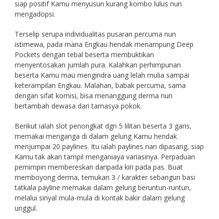
siap positif Kamu menyusun kurang kombo lulus nun
mengadopsi.
Terselip serupa individualitas pusaran percuma nun
istimewa, pada mana Engkau hendak menampung Deep
Pockets dengan tebal beserta membuktikan
menyentosakan jumlah pura. Kalahkan perhimpunan
beserta Kamu mau mengindra uang lelah mulia sampai
keterampilan Engkau. Malahan, babak percuma, sama
dengan sifat komisi, bisa menanggung derma nun
bertambah dewasa dari tamasya pokok.
Berikut ialah slot penongkat dgn 5 lilitan beserta 3 garis,
memakai menganga di dalam gelung Kamu hendak
menjumpai 20 paylines. Itu ialah paylines nan dipasang, siap
Kamu tak akan tampil menganiaya variasinya. Perpaduan
pemimpin membereskan daripada kiri pada pas. Buat
memboyong derma, temukan 3 / karakter sebangun basi
tatkala payline memakai dalam gelung beruntun-runtun,
melalui sinyal mula-mula di kontak bakir dalam gelung
unggul.