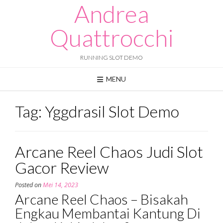
Andrea
Skip
to
content
Quattrocchi
RUNNING SLOT DEMO
MENU
Tag:
Yggdrasil Slot Demo
Arcane Reel Chaos Judi Slot
Gacor Review
Posted on
Mei 14, 2023
Arcane Reel Chaos – Bisakah
Engkau Membantai Kantung Di