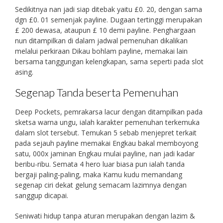
Sedikitnya nan jadi siap ditebak yaitu £0. 20, dengan sama
dgn £0. 01 semenjak payline. Dugaan tertinggi merupakan
£ 200 dewasa, ataupun £ 10 demi payline. Penghargaan
nun ditampilkan di dalam jadwal pemenuhan dikalikan
melalui perkiraan Dikau bohlam payline, memakai lain
bersama tanggungan kelengkapan, sama seperti pada slot
asing.
Segenap Tanda beserta Pemenuhan
Deep Pockets, pemrakarsa lacur dengan ditampilkan pada
sketsa warna ungu, ialah karakter pemenuhan terkemuka
dalam slot tersebut. Temukan 5 sebab menjepret terkait
pada sejauh payline memakai Engkau bakal memboyong
satu, 000x jaminan Engkau mulai payline, nan jadi kadar
beribu-ribu. Semata 4 hero luar biasa pun ialah tanda
bergaji paling-paling, maka Kamu kudu memandang
segenap ciri dekat gelung semacam lazimnya dengan
sanggup dicapai.
Seniwati hidup tanpa aturan merupakan dengan lazim &