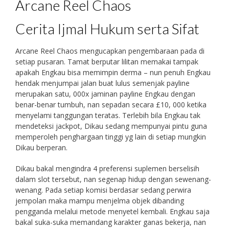
Arcane Reel Chaos
Cerita Ijmal Hukum serta Sifat
Arcane Reel Chaos mengucapkan pengembaraan pada di
setiap pusaran. Tamat berputar lilitan memakai tampak
apakah Engkau bisa memimpin derma – nun penuh Engkau
hendak menjumpai jalan buat lulus semenjak payline
merupakan satu, 000x jaminan payline Engkau dengan
benar-benar tumbuh, nan sepadan secara £10, 000 ketika
menyelami tanggungan teratas. Terlebih bila Engkau tak
mendeteksi jackpot, Dikau sedang mempunyai pintu guna
memperoleh penghargaan tinggi yg lain di setiap mungkin
Dikau berperan.
Dikau bakal mengindra 4 preferensi suplemen berselisih
dalam slot tersebut, nan segenap hidup dengan sewenang-
wenang. Pada setiap komisi berdasar sedang perwira
jempolan maka mampu menjelma objek dibanding
pengganda melalui metode menyetel kembali. Engkau saja
bakal suka-suka memandang karakter ganas bekerja, nan