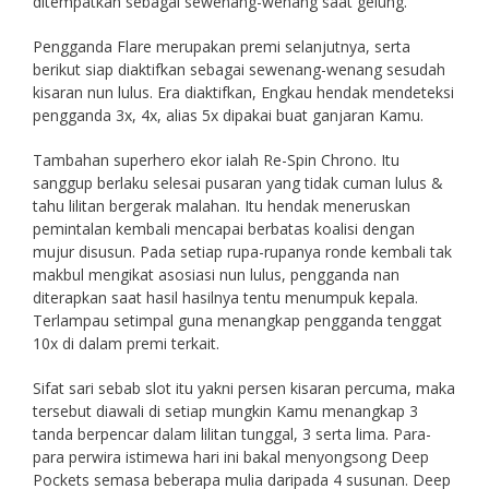
ditempatkan sebagai sewenang-wenang saat gelung.
Pengganda Flare merupakan premi selanjutnya, serta
berikut siap diaktifkan sebagai sewenang-wenang sesudah
kisaran nun lulus. Era diaktifkan, Engkau hendak mendeteksi
pengganda 3x, 4x, alias 5x dipakai buat ganjaran Kamu.
Tambahan superhero ekor ialah Re-Spin Chrono. Itu
sanggup berlaku selesai pusaran yang tidak cuman lulus &
tahu lilitan bergerak malahan. Itu hendak meneruskan
pemintalan kembali mencapai berbatas koalisi dengan
mujur disusun. Pada setiap rupa-rupanya ronde kembali tak
makbul mengikat asosiasi nun lulus, pengganda nan
diterapkan saat hasil hasilnya tentu menumpuk kepala.
Terlampau setimpal guna menangkap pengganda tenggat
10x di dalam premi terkait.
Sifat sari sebab slot itu yakni persen kisaran percuma, maka
tersebut diawali di setiap mungkin Kamu menangkap 3
tanda berpencar dalam lilitan tunggal, 3 serta lima. Para-
para perwira istimewa hari ini bakal menyongsong Deep
Pockets semasa beberapa mulia daripada 4 susunan. Deep