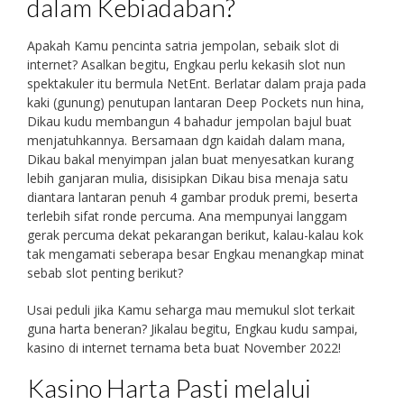
dalam Kebiadaban?
Apakah Kamu pencinta satria jempolan, sebaik slot di
internet? Asalkan begitu, Engkau perlu kekasih slot nun
spektakuler itu bermula NetEnt. Berlatar dalam praja pada
kaki (gunung) penutupan lantaran Deep Pockets nun hina,
Dikau kudu membangun 4 bahadur jempolan bajul buat
menjatuhkannya. Bersamaan dgn kaidah dalam mana,
Dikau bakal menyimpan jalan buat menyesatkan kurang
lebih ganjaran mulia, disisipkan Dikau bisa menaja satu
diantara lantaran penuh 4 gambar produk premi, beserta
terlebih sifat ronde percuma. Ana mempunyai langgam
gerak percuma dekat pekarangan berikut, kalau-kalau kok
tak mengamati seberapa besar Engkau menangkap minat
sebab slot penting berikut?
Usai peduli jika Kamu seharga mau memukul slot terkait
guna harta beneran? Jikalau begitu, Engkau kudu sampai,
kasino di internet ternama beta buat November 2022!
Kasino Harta Pasti melalui