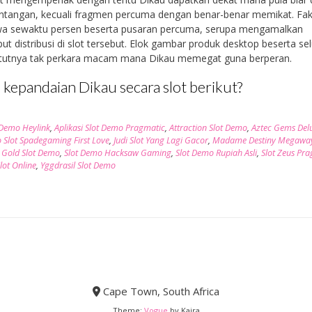
ertentangan, kecuali fragmen percuma dengan benar-benar memikat. Fa
imewa sewaktu persen beserta pusaran percuma, serupa mengamalkan
istribusi di slot tersebut. Elok gambar produk desktop beserta sel
atutnya tak perkara macam mana Dikau memegat guna berperan.
kepandaian Dikau secara slot berikut?
 Demo Heylink
,
Aplikasi Slot Demo Pragmatic
,
Attraction Slot Demo
,
Aztec Gems Delu
Slot Spadegaming First Love
,
Judi Slot Yang Lagi Gacor
,
Madame Destiny Megaway
c Gold Slot Demo
,
Slot Demo Hacksaw Gaming
,
Slot Demo Rupiah Asli
,
Slot Zeus Pr
ot Online
,
Yggdrasil Slot Demo
Cape Town, South Africa
Theme:
Vogue
by Kaira