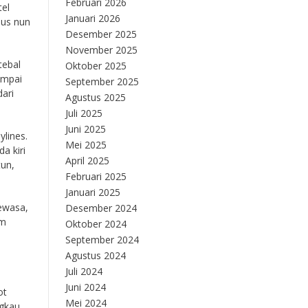
Februari 2026
el
Januari 2026
lus nun
Desember 2025
November 2025
tebal
Oktober 2025
ampai
September 2025
ari
Agustus 2025
Juli 2025
Juni 2025
lines.
Mei 2025
a kiri
April 2025
tun,
Februari 2025
Januari 2025
dewasa,
Desember 2024
am
Oktober 2024
September 2024
Agustus 2024
Juli 2024
Juni 2024
ot
Mei 2024
ngkau