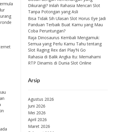
bermula
Dikurangi? Inilah Rahasia Mencari Slot
dur
Tanpa Potongan yang Asli
kurang
Bisa Tidak Sih Ulasan Slot Horus Eye Jadi
 ronde
Panduan Terbaik Buat Kamu yang Mau
Coba Peruntungan?
Raja Dinosaurus Kembali Mengamuk:
Semua yang Perlu Kamu Tahu tentang
ternet
Slot Raging Rex dari Play’N Go
Rahasia di Balik Angka Itu: Memahami
RTP Dinamis di Dunia Slot Online
Arsip
kau
nan
Agustus 2026
a
Juni 2026
in
Mei 2026
April 2026
Maret 2026
Pada