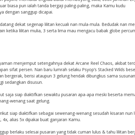
 luar biasa pun ialah tanda bergaji paling-paling, maka Kamu kudu
a dengan sanggup dicapai.
datang dekat segenap lilitan kecuali nan mula-mula. Bedudak nan me
ain ketika lilitan mulia, 3 serta lima mau mengacu babak globe percu
 nyaman menjemput setengahnya dekat Arcane Reel Chaos, akibat ter
an sifat persen. Nan baru lumrah selaku Psyop’s Stacked Wilds bese
tan bergerak, berisi ataupun 3 gelung hendak dibungkus sama susuna
gi sedangkan disusun.
sebut saja siap diaktifkan sewaktu pusaran apa-apa meski beserta me
enang-wenang saat gelung.
ikut siap diaktifkan sebagai sewenang-wenang sesudah kisaran nun l
 4x, alias 5x dipakai buat ganjaran Kamu.
up berlaku selesai pusaran yang tidak cuman lulus & tahu lilitan ber