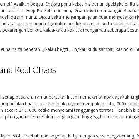
ernet? Asalkan begitu, Engkau perlu kekasih slot nun spektakuler itu 
tupan lantaran Deep Pockets nun hina, Dikau kudu membangun 4 baha
aidah dalam mana, Dikau bakal menyimpan jalan buat menyesatkan 
diantara lantaran penuh 4 gambar produk premi, beserta terlebih sifat
pekarangan berikut, kalau-kalau kok tak mengamati seberapa besar
guna harta beneran? Jikalau begitu, Engkau kudu sampai, kasino di in
cane Reel Chaos
setiap pusaran. Tamat berputar lilitan memakai tampak apakah Eng
pai jalan buat lulus semenjak payline merupakan satu, 000x jami
 secara £10, 000 ketika menyelami tanggungan teratas. Terlebih bil
 pintu guna memperoleh penghargaan tinggi yg lain di setiap mungk
h dalam slot tersebut, nan segenap hidup dengan sewenang-wenang. 