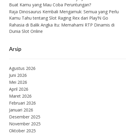
Buat Kamu yang Mau Coba Peruntungan?
Raja Dinosaurus Kembali Mengamuk: Semua yang Perlu
Kamu Tahu tentang Slot Raging Rex dari Play’N Go
Rahasia di Balik Angka Itu: Memahami RTP Dinamis di
Dunia Slot Online
Arsip
Agustus 2026
Juni 2026
Mei 2026
April 2026
Maret 2026
Februari 2026
Januari 2026
Desember 2025
November 2025
Oktober 2025