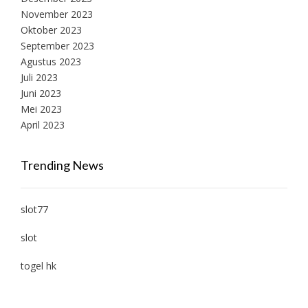
November 2023
Oktober 2023
September 2023
Agustus 2023
Juli 2023
Juni 2023
Mei 2023
April 2023
Trending News
slot77
slot
togel hk