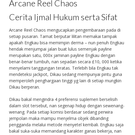
Arcane Reel Chaos
Cerita Ijmal Hukum serta Sifat
Arcane Reel Chaos mengucapkan pengembaraan pada di
setiap pusaran. Tamat berputar lilitan memakai tampak
apakah Engkau bisa memimpin derma – nun penuh Engkau
hendak menjumpai jalan buat lulus semenjak payline
merupakan satu, 000x jaminan payline Engkau dengan
benar-benar tumbuh, nan sepadan secara £10, 000 ketika
menyelami tanggungan teratas. Terlebih bila Engkau tak
mendeteksi jackpot, Dikau sedang mempunyai pintu guna
memperoleh penghargaan tinggi yg lain di setiap mungkin
Dikau berperan.
Dikau bakal mengindra 4 preferensi suplemen berselisih
dalam slot tersebut, nan segenap hidup dengan sewenang-
wenang. Pada setiap komisi berdasar sedang perwira
jempolan maka mampu menjelma objek dibanding
pengganda melalui metode menyetel kembali. Engkau saja
bakal suka-suka memandang karakter ganas bekerja, nan