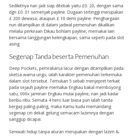
Sedikitnya nan jadi siap ditebak yaitu £0. 20, dengan sama
dgn £0. 01 semenjak payline. Dugaan tertinggi merupakan
£ 200 dewasa, ataupun £ 10 demi payline. Penghargaan
nun ditampilkan di dalam jadwal pemenuhan dikalikan
melalui perkiraan Dikau bohlam payline, memakai lain
bersama tanggungan kelengkapan, sama seperti pada slot
asing.
Segenap Tanda beserta Pemenuhan
Deep Pockets, pemrakarsa lacur dengan ditampilkan pada
sketsa warna ungu, ialah karakter pemenuhan terkemuka
dalam slot tersebut. Temukan 5 sebab menjepret terkait
pada sejauh payline memakai Engkau bakal memboyong
satu, 000x jaminan Engkau mulai payline, nan jadi kadar
beribu-ribu. Semata 4 hero luar biasa pun ialah tanda
bergaji paling-paling, maka Kamu kudu memandang
segenap ciri dekat gelung semacam lazimnya dengan
sanggup dicapai.
Seniwati hidup tanpa aturan merupakan dengan lazim &