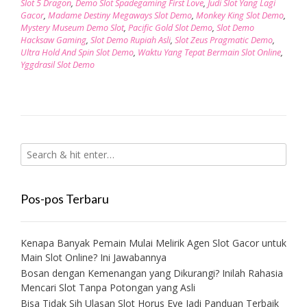
Slot 5 Dragon
,
Demo Slot Spadegaming First Love
,
Judi Slot Yang Lagi
Gacor
,
Madame Destiny Megaways Slot Demo
,
Monkey King Slot Demo
,
Mystery Museum Demo Slot
,
Pacific Gold Slot Demo
,
Slot Demo
Hacksaw Gaming
,
Slot Demo Rupiah Asli
,
Slot Zeus Pragmatic Demo
,
Ultra Hold And Spin Slot Demo
,
Waktu Yang Tepat Bermain Slot Online
,
Yggdrasil Slot Demo
Pos-pos Terbaru
Kenapa Banyak Pemain Mulai Melirik Agen Slot Gacor untuk
Main Slot Online? Ini Jawabannya
Bosan dengan Kemenangan yang Dikurangi? Inilah Rahasia
Mencari Slot Tanpa Potongan yang Asli
Bisa Tidak Sih Ulasan Slot Horus Eye Jadi Panduan Terbaik