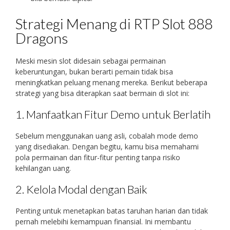
Strategi Menang di RTP Slot 888
Dragons
Meski mesin slot didesain sebagai permainan
keberuntungan, bukan berarti pemain tidak bisa
meningkatkan peluang menang mereka. Berikut beberapa
strategi yang bisa diterapkan saat bermain di slot ini:
1. Manfaatkan Fitur Demo untuk Berlatih
Sebelum menggunakan uang asli, cobalah mode demo
yang disediakan. Dengan begitu, kamu bisa memahami
pola permainan dan fitur-fitur penting tanpa risiko
kehilangan uang.
2. Kelola Modal dengan Baik
Penting untuk menetapkan batas taruhan harian dan tidak
pernah melebihi kemampuan finansial. Ini membantu