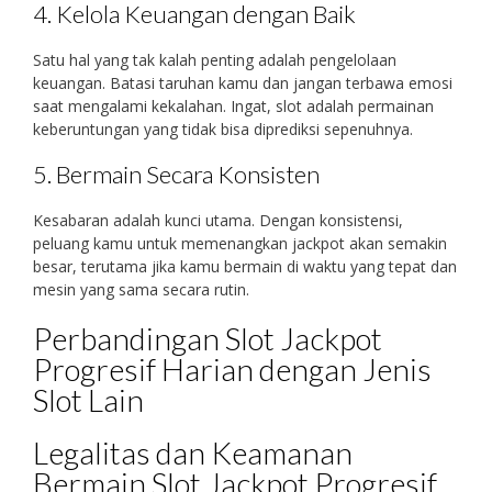
4. Kelola Keuangan dengan Baik
Satu hal yang tak kalah penting adalah pengelolaan
keuangan. Batasi taruhan kamu dan jangan terbawa emosi
saat mengalami kekalahan. Ingat, slot adalah permainan
keberuntungan yang tidak bisa diprediksi sepenuhnya.
5. Bermain Secara Konsisten
Kesabaran adalah kunci utama. Dengan konsistensi,
peluang kamu untuk memenangkan jackpot akan semakin
besar, terutama jika kamu bermain di waktu yang tepat dan
mesin yang sama secara rutin.
Perbandingan Slot Jackpot
Progresif Harian dengan Jenis
Slot Lain
Legalitas dan Keamanan
Bermain Slot Jackpot Progresif