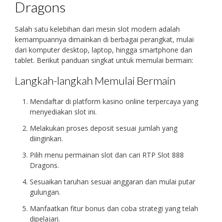
Dragons
Salah satu kelebihan dari mesin slot modern adalah
kemampuannya dimainkan di berbagai perangkat, mulai
dari komputer desktop, laptop, hingga smartphone dan
tablet. Berikut panduan singkat untuk memulai bermain:
Langkah-langkah Memulai Bermain
Mendaftar di platform kasino online terpercaya yang
menyediakan slot ini.
Melakukan proses deposit sesuai jumlah yang
diinginkan.
Pilih menu permainan slot dan cari RTP Slot 888
Dragons.
Sesuaikan taruhan sesuai anggaran dan mulai putar
gulungan.
Manfaatkan fitur bonus dan coba strategi yang telah
dipelajari.