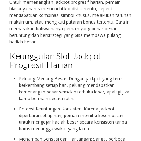
Untuk memenangkan jackpot progresif harian, pemain
biasanya harus memenuhi kondisi tertentu, seperti
mendapatkan kombinasi simbol khusus, melakukan taruhan
maksimum, atau mengikuti putaran bonus tertentu. Cara ini
memastikan bahwa hanya pemain yang benar-benar
beruntung dan berstrategi yang bisa membawa pulang
hadiah besar.
Keunggulan Slot Jackpot
Progresif Harian
Peluang Menang Besar: Dengan jackpot yang terus
berkembang setiap hari, peluang mendapatkan
kemenangan besar semakin terbuka lebar, apalagi jika
kamu bermain secara rutin.
Potensi Keuntungan Konsisten: Karena jackpot
diperbarui setiap hari, pemain memiliki kesempatan
untuk mengejar hadiah besar secara konsisten tanpa
harus menunggu waktu yang lama.
Menambah Sensasi dan Tantangan: Sangat berbeda