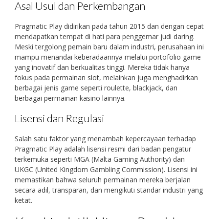
Asal Usul dan Perkembangan
Pragmatic Play didirikan pada tahun 2015 dan dengan cepat
mendapatkan tempat di hati para penggemar judi daring.
Meski tergolong pemain baru dalam industri, perusahaan ini
mampu menandai keberadaannya melalui portofolio game
yang inovatif dan berkualitas tinggi. Mereka tidak hanya
fokus pada permainan slot, melainkan juga menghadirkan
berbagai jenis game seperti roulette, blackjack, dan
berbagai permainan kasino lainnya.
Lisensi dan Regulasi
Salah satu faktor yang menambah kepercayaan terhadap
Pragmatic Play adalah lisensi resmi dari badan pengatur
terkemuka seperti MGA (Malta Gaming Authority) dan
UKGC (United Kingdom Gambling Commission). Lisensi ini
memastikan bahwa seluruh permainan mereka berjalan
secara adil, transparan, dan mengikuti standar industri yang
ketat.