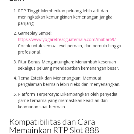
RTP Tinggi: Memberikan peluang lebih adil dan
meningkatkan kemungkinan kemenangan jangka
panjang.
Gameplay Simpel:
https://www.yogaretreatguatemala.com/mabar69/
Cocok untuk semua level pemain, dari pemula hingga
profesional.
Fitur Bonus Menguntungkan: Menambah keseruan
sekaligus peluang mendapatkan kemenangan besar.
Tema Estetik dan Menenangkan: Membuat
pengalaman bermain lebih rileks dan menyenangkan.
Platform Terpercaya: Dikembangkan oleh penyedia
game ternama yang memastikan keadilan dan
keamanan saat bermain.
Kompatibilitas dan Cara
Memainkan RTP Slot 888