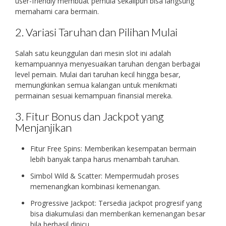
user-friendly membuat pemula sekalipun bisa langsung
memahami cara bermain.
2. Variasi Taruhan dan Pilihan Mulai
Salah satu keunggulan dari mesin slot ini adalah
kemampuannya menyesuaikan taruhan dengan berbagai
level pemain. Mulai dari taruhan kecil hingga besar,
memungkinkan semua kalangan untuk menikmati
permainan sesuai kemampuan finansial mereka.
3. Fitur Bonus dan Jackpot yang
Menjanjikan
Fitur Free Spins: Memberikan kesempatan bermain
lebih banyak tanpa harus menambah taruhan.
Simbol Wild & Scatter: Mempermudah proses
memenangkan kombinasi kemenangan.
Progressive Jackpot: Tersedia jackpot progresif yang
bisa diakumulasi dan memberikan kemenangan besar
bila berhasil dipicu.