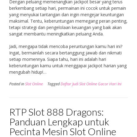
Dengan peluang memenangkan jackpot besar yang terus
berkembang setiap hari, permainan ini cocok untuk pemain
yang menyukai tantangan dan ingin mengejar keuntungan
maksimal. Tentu, keberuntungan memegang peran penting,
tetapi strategi dan pengelolaan keuangan yang baik akan
sangat membantu meningkatkan peluang Anda.
Jadi, mengapa tidak mencoba peruntungan kamu hari ini?
Ingat, bermainlah secara bertanggung jawab dan nikmati
setiap momennya. Siapa tahu, hari ini adalah hari
keberuntungan kamu untuk menggapai jackpot harian yang
mengubah hidup!…
Posted in
Slot Online
Tagged
Daftar Judi Slot Online Gacor Hari Ini
RTP Slot 888 Dragons:
Panduan Lengkap untuk
Pecinta Mesin Slot Online