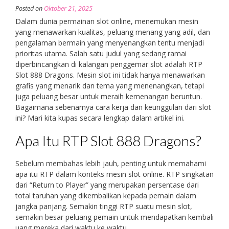
Posted on
Oktober 21, 2025
Dalam dunia permainan slot online, menemukan mesin
yang menawarkan kualitas, peluang menang yang adil, dan
pengalaman bermain yang menyenangkan tentu menjadi
prioritas utama. Salah satu judul yang sedang ramai
diperbincangkan di kalangan penggemar slot adalah RTP
Slot 888 Dragons. Mesin slot ini tidak hanya menawarkan
grafis yang menarik dan tema yang menenangkan, tetapi
juga peluang besar untuk meraih kemenangan beruntun.
Bagaimana sebenarnya cara kerja dan keunggulan dari slot
ini? Mari kita kupas secara lengkap dalam artikel ini.
Apa Itu RTP Slot 888 Dragons?
Sebelum membahas lebih jauh, penting untuk memahami
apa itu RTP dalam konteks mesin slot online. RTP singkatan
dari “Return to Player” yang merupakan persentase dari
total taruhan yang dikembalikan kepada pemain dalam
jangka panjang. Semakin tinggi RTP suatu mesin slot,
semakin besar peluang pemain untuk mendapatkan kembali
uang mereka dari waktu ke waktu.