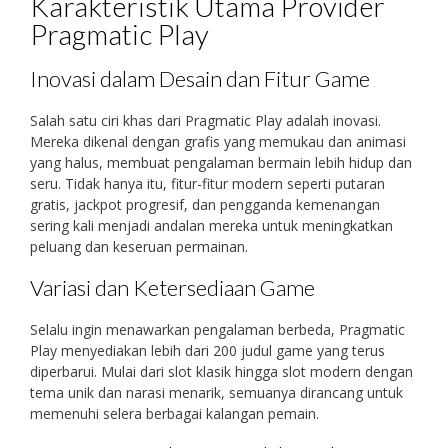
Karakteristik Utama Provider
Pragmatic Play
Inovasi dalam Desain dan Fitur Game
Salah satu ciri khas dari Pragmatic Play adalah inovasi.
Mereka dikenal dengan grafis yang memukau dan animasi
yang halus, membuat pengalaman bermain lebih hidup dan
seru. Tidak hanya itu, fitur-fitur modern seperti putaran
gratis, jackpot progresif, dan pengganda kemenangan
sering kali menjadi andalan mereka untuk meningkatkan
peluang dan keseruan permainan.
Variasi dan Ketersediaan Game
Selalu ingin menawarkan pengalaman berbeda, Pragmatic
Play menyediakan lebih dari 200 judul game yang terus
diperbarui. Mulai dari slot klasik hingga slot modern dengan
tema unik dan narasi menarik, semuanya dirancang untuk
memenuhi selera berbagai kalangan pemain.