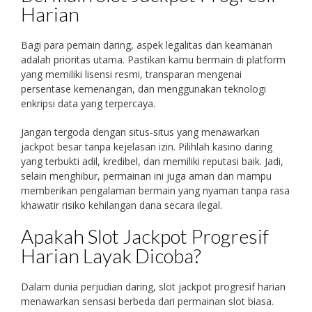
Harian
Bagi para pemain daring, aspek legalitas dan keamanan
adalah prioritas utama. Pastikan kamu bermain di platform
yang memiliki lisensi resmi, transparan mengenai
persentase kemenangan, dan menggunakan teknologi
enkripsi data yang terpercaya.
Jangan tergoda dengan situs-situs yang menawarkan
jackpot besar tanpa kejelasan izin. Pilihlah kasino daring
yang terbukti adil, kredibel, dan memiliki reputasi baik. Jadi,
selain menghibur, permainan ini juga aman dan mampu
memberikan pengalaman bermain yang nyaman tanpa rasa
khawatir risiko kehilangan dana secara ilegal.
Apakah Slot Jackpot Progresif
Harian Layak Dicoba?
Dalam dunia perjudian daring, slot jackpot progresif harian
menawarkan sensasi berbeda dari permainan slot biasa.