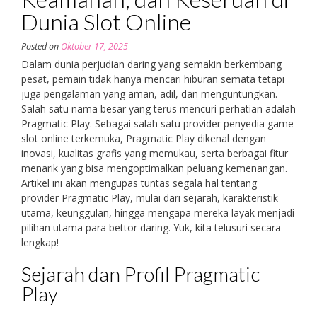
Dunia Slot Online
Posted on
Oktober 17, 2025
Dalam dunia perjudian daring yang semakin berkembang
pesat, pemain tidak hanya mencari hiburan semata tetapi
juga pengalaman yang aman, adil, dan menguntungkan.
Salah satu nama besar yang terus mencuri perhatian adalah
Pragmatic Play. Sebagai salah satu provider penyedia game
slot online terkemuka, Pragmatic Play dikenal dengan
inovasi, kualitas grafis yang memukau, serta berbagai fitur
menarik yang bisa mengoptimalkan peluang kemenangan.
Artikel ini akan mengupas tuntas segala hal tentang
provider Pragmatic Play, mulai dari sejarah, karakteristik
utama, keunggulan, hingga mengapa mereka layak menjadi
pilihan utama para bettor daring. Yuk, kita telusuri secara
lengkap!
Sejarah dan Profil Pragmatic
Play