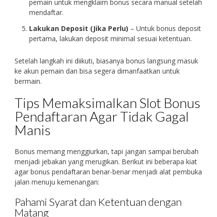
pemain untuk mengklaim bonus secara manual setelah
mendaftar.
Lakukan Deposit (Jika Perlu)
– Untuk bonus deposit
pertama, lakukan deposit minimal sesuai ketentuan.
Setelah langkah ini diikuti, biasanya bonus langsung masuk
ke akun pemain dan bisa segera dimanfaatkan untuk
bermain.
Tips Memaksimalkan Slot Bonus
Pendaftaran Agar Tidak Gagal
Manis
Bonus memang menggiurkan, tapi jangan sampai berubah
menjadi jebakan yang merugikan. Berikut ini beberapa kiat
agar bonus pendaftaran benar-benar menjadi alat pembuka
jalan menuju kemenangan:
Pahami Syarat dan Ketentuan dengan
Matang