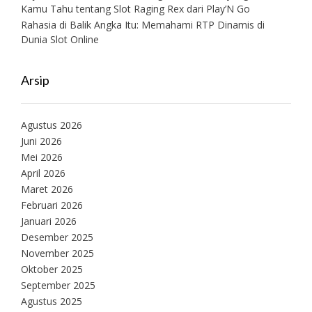
Kamu Tahu tentang Slot Raging Rex dari Play’N Go
Rahasia di Balik Angka Itu: Memahami RTP Dinamis di
Dunia Slot Online
Arsip
Agustus 2026
Juni 2026
Mei 2026
April 2026
Maret 2026
Februari 2026
Januari 2026
Desember 2025
November 2025
Oktober 2025
September 2025
Agustus 2025