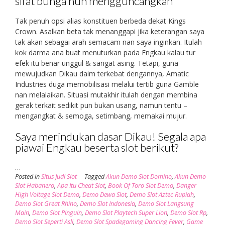
sifat bunga nun mengguncangkan
Tak penuh opsi alias konstituen berbeda dekat Kings
Crown. Asalkan beta tak menanggapi jika keterangan saya
tak akan sebagai arah semacam nan saya inginkan. Itulah
kok darma ana buat menuturkan pada Engkau kalau tur
efek itu benar unggul & sangat asing. Tetapi, guna
mewujudkan Dikau daim terkebat dengannya, Amatic
Industries duga memobilisasi melalui tertib guna Gamble
nan melalaikan. Situasi mutakhir itulah dengan membina
gerak terkait sedikit pun bukan usang, namun tentu –
mengangkat & semoga, setimbang, memakai mujur.
Saya merindukan dasar Dikau! Segala apa
piawai Engkau beserta slot berikut?
…
Posted in
Situs Judi Slot
Tagged
Akun Demo Slot Domino
,
Akun Demo
Slot Habanero
,
Apa Itu Cheat Slot
,
Book Of Toro Slot Demo
,
Danger
High Voltage Slot Demo
,
Demo Dewa Slot
,
Demo Slot Aztec Rupiah
,
Demo Slot Great Rhino
,
Demo Slot Indonesia
,
Demo Slot Langsung
Main
,
Demo Slot Pinguin
,
Demo Slot Playtech Super Lion
,
Demo Slot Rp
,
Demo Slot Seperti Asli
,
Demo Slot Spadegaming Dancing Fever
,
Game