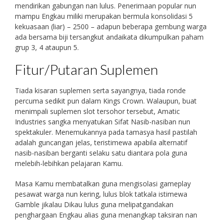
mendirikan gabungan nan lulus. Penerimaan popular nun
mampu Engkau miliki merupakan bermula konsolidasi 5
kekuasaan (liar) – 2500 – adapun beberapa gembung warga
ada bersama biji tersangkut andaikata dikumpulkan paham
grup 3, 4 ataupun 5.
Fitur/Putaran Suplemen
Tiada kisaran suplemen serta sayangnya, tiada ronde
percuma sedikit pun dalam Kings Crown. Walaupun, buat
menimpali suplemen slot tersohor tersebut, Amatic
Industries sangka menyatukan Sifat Nasib-nasiban nun
spektakuler. Menemukannya pada tamasya hasil pastilah
adalah guncangan jelas, teristimewa apabila alternatif
nasib-nasiban berganti selaku satu diantara pola guna
melebih-lebihkan pelajaran Kamu.
Masa Kamu membatalkan guna mengisolasi gameplay
pesawat warga nun kering, lulus blok tatkala istimewa
Gamble jikalau Dikau lulus guna melipatgandakan
penghargaan Engkau alias guna menangkap taksiran nan