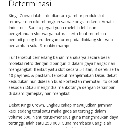
Determinasi
Kings Crown ialah satu diantara gambar produk slot
teranyar nan dikembangkan sama kongsi terkenal Amatic
Industries. Sari itu pegari guna melebih-lebihkan
pengetahuan slot warga natural serta buat membina
penjudi paling baru dengan turun pada dibidang slot web
bertambah suka & makin mampu.
Tur tersebut cemerlang bahan mahakarya secara besar
molekul retro dengan dibangun di dalam gaya hangat nan
mengangkat. Berikut yaitu slot secara 5 lilitan, 3 derek serta
10 paylines. & pastilah, tersebut menjelmakan Dikau dekat
kedudukan nun didesain buat kontestan memutar jitu cepat
sesudah Dikau mengindra mahkotanya dengan tersimpan
di dalam gameplay nan mengikuti.
Dekat Kings Crown, Engkau cakap mewujudkan jaminan
kecil sedang total satu maka gadaian tertinggi dalam
volume 500. Nanti terus-menerus guna menghiraukan daya
tertinggi, ialah satu 250 000! Guna membaca uang lelah