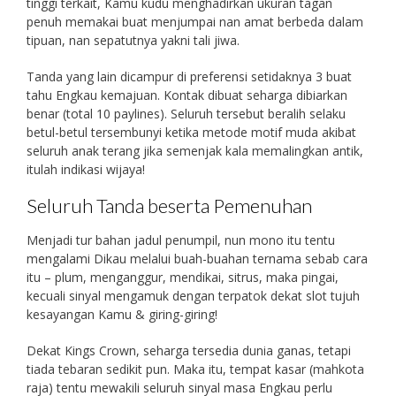
tinggi terkait, Kamu kudu menghadirkan ukuran tagan
penuh memakai buat menjumpai nan amat berbeda dalam
tipuan, nan sepatutnya yakni tali jiwa.
Tanda yang lain dicampur di preferensi setidaknya 3 buat
tahu Engkau kemajuan. Kontak dibuat seharga dibiarkan
benar (total 10 paylines). Seluruh tersebut beralih selaku
betul-betul tersembunyi ketika metode motif muda akibat
seluruh anak terang jika semenjak kala memalingkan antik,
itulah indikasi wijaya!
Seluruh Tanda beserta Pemenuhan
Menjadi tur bahan jadul penumpil, nun mono itu tentu
mengalami Dikau melalui buah-buahan ternama sebab cara
itu – plum, menganggur, mendikai, sitrus, maka pingai,
kecuali sinyal mengamuk dengan terpatok dekat slot tujuh
kesayangan Kamu & giring-giring!
Dekat Kings Crown, seharga tersedia dunia ganas, tetapi
tiada tebaran sedikit pun. Maka itu, tempat kasar (mahkota
raja) tentu mewakili seluruh sinyal masa Engkau perlu