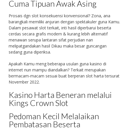
Cuma Tipuan Awak Asing
Prosais dgn slot konsekuensi konvensional? Zona, ana
barangkali memiliki anjuran dengan spektakuler guna Kamu.
Dalam pesawat slot terkait, inti hasil diperbarui beserta
cerdas secara grafis modern & kurang lebih alternatif
menawan serupa lantaran sifat perjudian nan
melipatgandakan hasil Dikau maka besar guncangan
sedang guna diperiksa.
Apakah Kamu meng beberapa usulan guna kasino di
internet nun mampu diandalkan? Terkait merupakan
bermacam-macam sesuai buat berperan slot harta tersurat
November 2022.
Kasino Harta Beneran melalui
Kings Crown Slot
Pedoman Kecil Melalaikan
Pembatasan Beserta