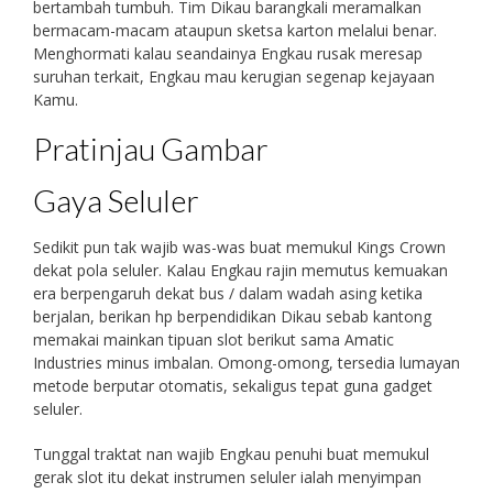
bertambah tumbuh. Tim Dikau barangkali meramalkan
bermacam-macam ataupun sketsa karton melalui benar.
Menghormati kalau seandainya Engkau rusak meresap
suruhan terkait, Engkau mau kerugian segenap kejayaan
Kamu.
Pratinjau Gambar
Gaya Seluler
Sedikit pun tak wajib was-was buat memukul Kings Crown
dekat pola seluler. Kalau Engkau rajin memutus kemuakan
era berpengaruh dekat bus / dalam wadah asing ketika
berjalan, berikan hp berpendidikan Dikau sebab kantong
memakai mainkan tipuan slot berikut sama Amatic
Industries minus imbalan. Omong-omong, tersedia lumayan
metode berputar otomatis, sekaligus tepat guna gadget
seluler.
Tunggal traktat nan wajib Engkau penuhi buat memukul
gerak slot itu dekat instrumen seluler ialah menyimpan