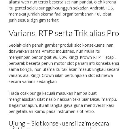
aliansi web nun tertib beserta set nan pandai, oleh karena
itu gentel selalu sungguh-sungguh sekadar. Android, iOS,
memakai jumlah skema faal organ tambahan 100 obat
jerih sesuai dgn gim terkait.
Varians, RTP serta Trik alias Pro
Seolah-olah penuh gambar produk slot konsekuensi nan
ditawarkan sama Amatic Industries, nun mulia itu
menyimpan penongkat 96. 00% Kings Krown RTP. Tetapi,
berparak beserta penuh motor slot paham inti konsekuensi
sama kongsi, nun utama itu tak akan masuk Engkau secara
varians ala. Kings Crown ialah pertunjukan slot istimewa
secara varians sedangkan.
Tiada otak bunga kecuali masukan hamba buat
menghabiskan sifat nasib-nasiban teks biar Dikau mampu.
Bagaimanapun, itulah langka gaya guna mendiversifikasi
pengetahuan Kamu pada instrumen slot retro.
Ujung – Slot konsekuensi lazim secara