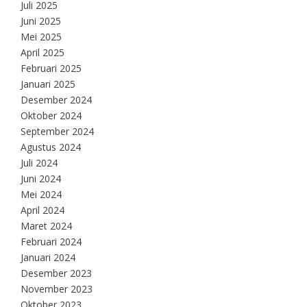
Juli 2025
Juni 2025
Mei 2025
April 2025
Februari 2025
Januari 2025
Desember 2024
Oktober 2024
September 2024
Agustus 2024
Juli 2024
Juni 2024
Mei 2024
April 2024
Maret 2024
Februari 2024
Januari 2024
Desember 2023
November 2023
Oktober 2023