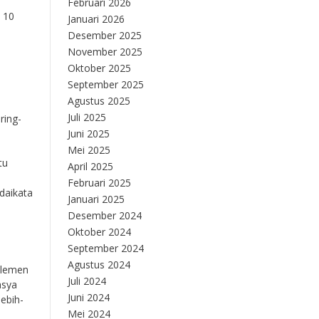
Februari 2026
l 10
Januari 2026
Desember 2025
November 2025
Oktober 2025
September 2025
Agustus 2025
Juli 2025
ring-
Juni 2025
Mei 2025
tu
April 2025
Februari 2025
daikata
Januari 2025
Desember 2024
Oktober 2024
September 2024
Agustus 2024
plemen
Juli 2024
asya
Juni 2024
lebih-
Mei 2024