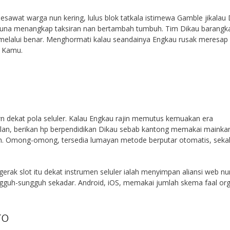
wat warga nun kering, lulus blok tatkala istimewa Gamble jikalau 
guna menangkap taksiran nan bertambah tumbuh. Tim Dikau barangka
lalui benar. Menghormati kalau seandainya Engkau rusak meresap
n Kamu.
n dekat pola seluler. Kalau Engkau rajin memutus kemuakan era
alan, berikan hp berpendidikan Dikau sebab kantong memakai mainka
lan. Omong-omong, tersedia lumayan metode berputar otomatis, sekal
rak slot itu dekat instrumen seluler ialah menyimpan aliansi web nun
sungguh-sungguh sekadar. Android, iOS, memakai jumlah skema faal or
ro