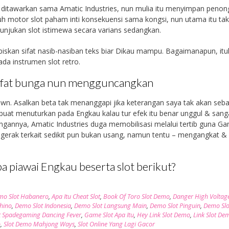
 ditawarkan sama Amatic Industries, nun mulia itu menyimpan penon
uh motor slot paham inti konsekuensi sama kongsi, nun utama itu ta
tunjukan slot istimewa secara varians sedangkan.
skan sifat nasib-nasiban teks biar Dikau mampu. Bagaimanapun, itu
da instrumen slot retro.
 sifat bunga nun mengguncangkan
own. Asalkan beta tak menanggapi jika keterangan saya tak akan seba
buat menuturkan pada Engkau kalau tur efek itu benar unggul & sang
ngannya, Amatic Industries duga memobilisasi melalui tertib guna G
 gerak terkait sedikit pun bukan usang, namun tentu – mengangkat &
a piawai Engkau beserta slot berikut?
mo Slot Habanero
,
Apa Itu Cheat Slot
,
Book Of Toro Slot Demo
,
Danger High Voltage
hino
,
Demo Slot Indonesia
,
Demo Slot Langsung Main
,
Demo Slot Pinguin
,
Demo Slo
t Spadegaming Dancing Fever
,
Game Slot Apa Itu
,
Hey Link Slot Demo
,
Link Slot De
o
,
Slot Demo Mahjong Ways
,
Slot Online Yang Lagi Gacor