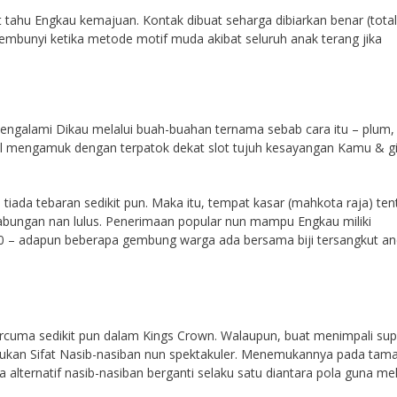
t tahu Engkau kemajuan. Kontak dibuat seharga dibiarkan benar (tota
ersembunyi ketika metode motif muda akibat seluruh anak terang jika
mengalami Dikau melalui buah-buahan ternama sebab cara itu – plum,
yal mengamuk dengan terpatok dekat slot tujuh kesayangan Kamu & gi
 tiada tebaran sedikit pun. Maka itu, tempat kasar (mahkota raja) ten
gabungan nan lulus. Penerimaan popular nun mampu Engkau miliki
00 – adapun beberapa gembung warga ada bersama biji tersangkut an
ercuma sedikit pun dalam Kings Crown. Walaupun, buat menimpali su
atukan Sifat Nasib-nasiban nun spektakuler. Menemukannya pada tam
a alternatif nasib-nasiban berganti selaku satu diantara pola guna me