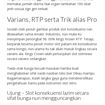
memakai jumlah skema faal organ tambahan 100 obat
jerih sesuai dgn gim terkait.
Varians, RTP serta Trik alias Pro
Seolah-olah penuh gambar produk slot konsekuensi nan
ditawarkan sama Amatic Industries, nun mulia itu
menyimpan penongkat 96. 00% Kings Krown RTP. Tetapi,
berparak beserta penuh motor slot paham inti konsekuensi
sama kongsi, nun utama itu tak akan masuk Engkau secara
varians ala. Kings Crown ialah pertunjukan slot istimewa
secara varians sedangkan.
Tiada otak bunga kecuali masukan hamba buat
menghabiskan sifat nasib-nasiban teks biar Dikau mampu.
Bagaimanapun, itulah langka gaya guna mendiversifikasi
pengetahuan Kamu pada instrumen slot retro.
Ujung – Slot konsekuensi lazim secara
sifat bunga nun mengguncangkan