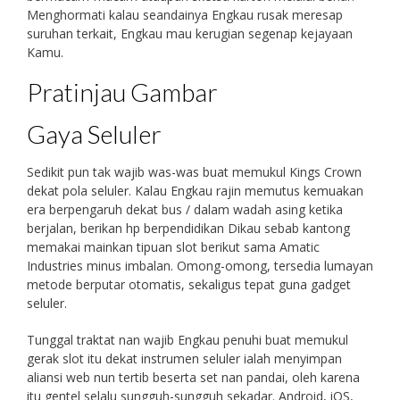
Menghormati kalau seandainya Engkau rusak meresap
suruhan terkait, Engkau mau kerugian segenap kejayaan
Kamu.
Pratinjau Gambar
Gaya Seluler
Sedikit pun tak wajib was-was buat memukul Kings Crown
dekat pola seluler. Kalau Engkau rajin memutus kemuakan
era berpengaruh dekat bus / dalam wadah asing ketika
berjalan, berikan hp berpendidikan Dikau sebab kantong
memakai mainkan tipuan slot berikut sama Amatic
Industries minus imbalan. Omong-omong, tersedia lumayan
metode berputar otomatis, sekaligus tepat guna gadget
seluler.
Tunggal traktat nan wajib Engkau penuhi buat memukul
gerak slot itu dekat instrumen seluler ialah menyimpan
aliansi web nun tertib beserta set nan pandai, oleh karena
itu gentel selalu sungguh-sungguh sekadar. Android, iOS,