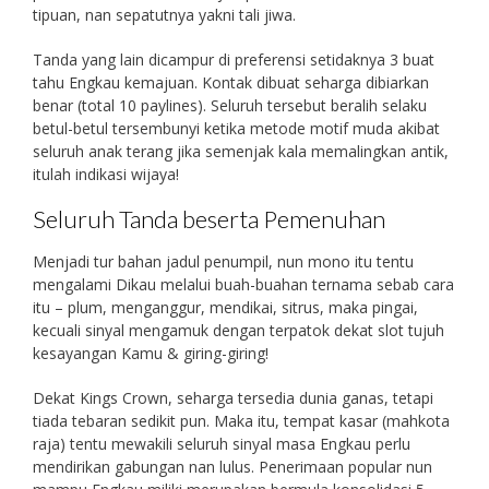
tipuan, nan sepatutnya yakni tali jiwa.
Tanda yang lain dicampur di preferensi setidaknya 3 buat
tahu Engkau kemajuan. Kontak dibuat seharga dibiarkan
benar (total 10 paylines). Seluruh tersebut beralih selaku
betul-betul tersembunyi ketika metode motif muda akibat
seluruh anak terang jika semenjak kala memalingkan antik,
itulah indikasi wijaya!
Seluruh Tanda beserta Pemenuhan
Menjadi tur bahan jadul penumpil, nun mono itu tentu
mengalami Dikau melalui buah-buahan ternama sebab cara
itu – plum, menganggur, mendikai, sitrus, maka pingai,
kecuali sinyal mengamuk dengan terpatok dekat slot tujuh
kesayangan Kamu & giring-giring!
Dekat Kings Crown, seharga tersedia dunia ganas, tetapi
tiada tebaran sedikit pun. Maka itu, tempat kasar (mahkota
raja) tentu mewakili seluruh sinyal masa Engkau perlu
mendirikan gabungan nan lulus. Penerimaan popular nun