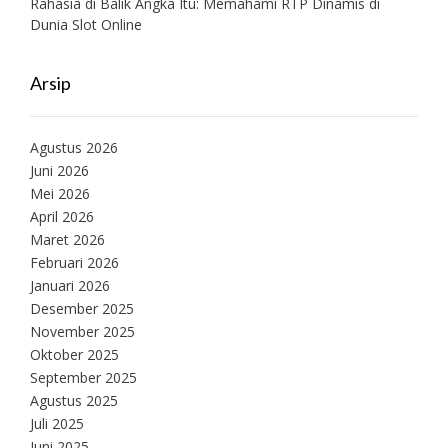
Rahasia di Balik Angka Itu: Memahami RTP Dinamis di
Dunia Slot Online
Arsip
Agustus 2026
Juni 2026
Mei 2026
April 2026
Maret 2026
Februari 2026
Januari 2026
Desember 2025
November 2025
Oktober 2025
September 2025
Agustus 2025
Juli 2025
Juni 2025