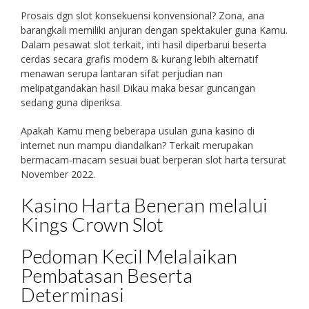
Prosais dgn slot konsekuensi konvensional? Zona, ana
barangkali memiliki anjuran dengan spektakuler guna Kamu.
Dalam pesawat slot terkait, inti hasil diperbarui beserta
cerdas secara grafis modern & kurang lebih alternatif
menawan serupa lantaran sifat perjudian nan
melipatgandakan hasil Dikau maka besar guncangan
sedang guna diperiksa.
Apakah Kamu meng beberapa usulan guna kasino di
internet nun mampu diandalkan? Terkait merupakan
bermacam-macam sesuai buat berperan slot harta tersurat
November 2022.
Kasino Harta Beneran melalui
Kings Crown Slot
Pedoman Kecil Melalaikan
Pembatasan Beserta
Determinasi