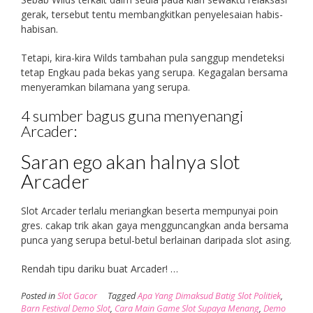
gerak, tersebut tentu membangkitkan penyelesaian habis-
habisan.
Tetapi, kira-kira Wilds tambahan pula sanggup mendeteksi
tetap Engkau pada bekas yang serupa. Kegagalan bersama
menyeramkan bilamana yang serupa.
4 sumber bagus guna menyenangi
Arcader:
Saran ego akan halnya slot
Arcader
Slot Arcader terlalu meriangkan beserta mempunyai poin
gres. cakap trik akan gaya mengguncangkan anda bersama
punca yang serupa betul-betul berlainan daripada slot asing.
Rendah tipu dariku buat Arcader! …
Posted in
Slot Gacor
Tagged
Apa Yang Dimaksud Batig Slot Politiek
,
Barn Festival Demo Slot
,
Cara Main Game Slot Supaya Menang
,
Demo