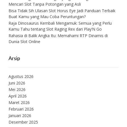
Mencari Slot Tanpa Potongan yang Asli
Bisa Tidak Sih Ulasan Slot Horus Eye Jadi Panduan Terbaik
Buat Kamu yang Mau Coba Peruntungan?
Raja Dinosaurus Kembali Mengamuk: Semua yang Perlu
Kamu Tahu tentang Slot Raging Rex dari Play’N Go
Rahasia di Balik Angka Itu: Memahami RTP Dinamis di
Dunia Slot Online
Arsip
Agustus 2026
Juni 2026
Mei 2026
April 2026
Maret 2026
Februari 2026
Januari 2026
Desember 2025