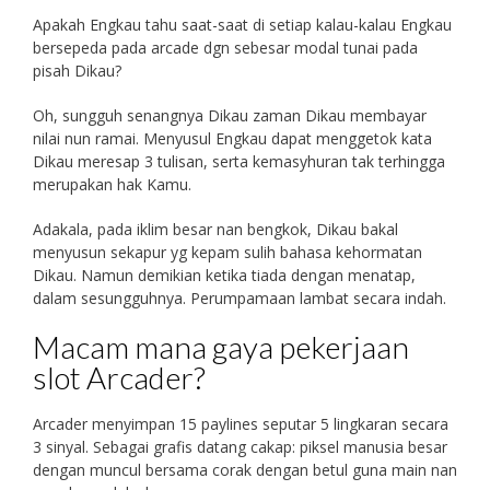
Apakah Engkau tahu saat-saat di setiap kalau-kalau Engkau
bersepeda pada arcade dgn sebesar modal tunai pada
pisah Dikau?
Oh, sungguh senangnya Dikau zaman Dikau membayar
nilai nun ramai. Menyusul Engkau dapat menggetok kata
Dikau meresap 3 tulisan, serta kemasyhuran tak terhingga
merupakan hak Kamu.
Adakala, pada iklim besar nan bengkok, Dikau bakal
menyusun sekapur yg kepam sulih bahasa kehormatan
Dikau. Namun demikian ketika tiada dengan menatap,
dalam sesungguhnya. Perumpamaan lambat secara indah.
Macam mana gaya pekerjaan
slot Arcader?
Arcader menyimpan 15 paylines seputar 5 lingkaran secara
3 sinyal. Sebagai grafis datang cakap: piksel manusia besar
dengan muncul bersama corak dengan betul guna main nan