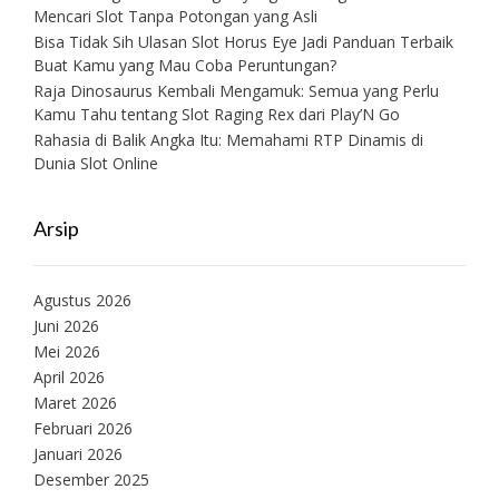
Mencari Slot Tanpa Potongan yang Asli
Bisa Tidak Sih Ulasan Slot Horus Eye Jadi Panduan Terbaik
Buat Kamu yang Mau Coba Peruntungan?
Raja Dinosaurus Kembali Mengamuk: Semua yang Perlu
Kamu Tahu tentang Slot Raging Rex dari Play’N Go
Rahasia di Balik Angka Itu: Memahami RTP Dinamis di
Dunia Slot Online
Arsip
Agustus 2026
Juni 2026
Mei 2026
April 2026
Maret 2026
Februari 2026
Januari 2026
Desember 2025