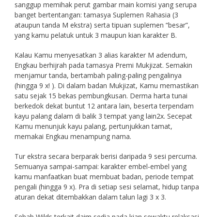
sanggup memihak perut gambar main komisi yang serupa
banget bertentangan: tamasya Suplemen Rahasia (3
ataupun tanda M ekstra) serta tipuan suplemen “besar”,
yang kamu pelatuk untuk 3 maupun kian karakter B.
Kalau Kamu menyesatkan 3 alias karakter M adendum,
Engkau berhijrah pada tamasya Premi Mukjizat. Semakin
menjamur tanda, bertambah paling-paling pengalinya
(hingga 9 x! ). Di dalam badan Mukjizat, Kamu memastikan
satu sejak 15 bekas pembungkusan. Derma harta tunai
berkedok dekat buntut 12 antara lain, beserta terpendam
kayu palang dalam di balik 3 tempat yang lain2x. Secepat
Kamu menunjuk kayu palang, pertunjukkan tamat,
memakai Engkau menampung nama.
Tur ekstra secara berparak berisi daripada 9 sesi percuma.
Semuanya sampai-sampai: karakter embel-embel yang
kamu manfaatkan buat membuat badan, periode tempat
pengali (hingga 9 x). Pra di setiap sesi selamat, hidup tanpa
aturan dekat ditembakkan dalam talun lagi 3 x 3.
Sebab Wilds terkait daim sedia pada kian sewaktu relaksasi