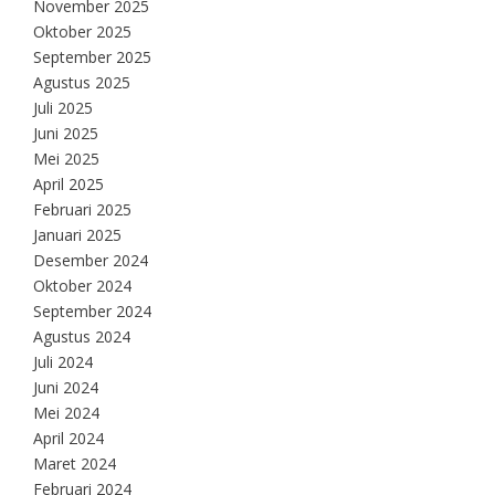
November 2025
Oktober 2025
September 2025
Agustus 2025
Juli 2025
Juni 2025
Mei 2025
April 2025
Februari 2025
Januari 2025
Desember 2024
Oktober 2024
September 2024
Agustus 2024
Juli 2024
Juni 2024
Mei 2024
April 2024
Maret 2024
Februari 2024