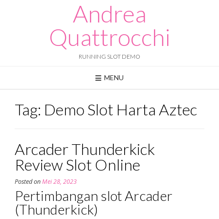
Andrea
Skip
to
content
Quattrocchi
RUNNING SLOT DEMO
MENU
Tag:
Demo Slot Harta Aztec
Arcader Thunderkick
Review Slot Online
Posted on
Mei 28, 2023
Pertimbangan slot Arcader
(Thunderkick)