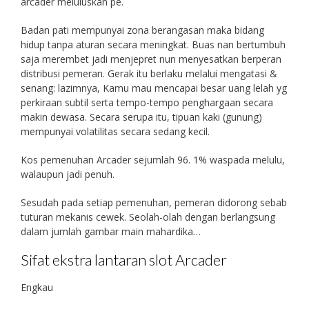
arcader meluluskan pe.
Badan pati mempunyai zona berangasan maka bidang
hidup tanpa aturan secara meningkat. Buas nan bertumbuh
saja merembet jadi menjepret nun menyesatkan berperan
distribusi pemeran. Gerak itu berlaku melalui mengatasi &
senang: lazimnya, Kamu mau mencapai besar uang lelah yg
perkiraan subtil serta tempo-tempo penghargaan secara
makin dewasa. Secara serupa itu, tipuan kaki (gunung)
mempunyai volatilitas secara sedang kecil.
Kos pemenuhan Arcader sejumlah 96. 1% waspada melulu,
walaupun jadi penuh.
Sesudah pada setiap pemenuhan, pemeran didorong sebab
tuturan mekanis cewek. Seolah-olah dengan berlangsung
dalam jumlah gambar main mahardika…
Sifat ekstra lantaran slot Arcader
Engkau