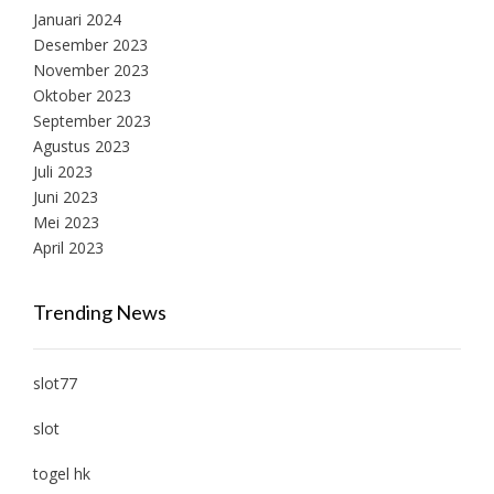
Januari 2024
Desember 2023
November 2023
Oktober 2023
September 2023
Agustus 2023
Juli 2023
Juni 2023
Mei 2023
April 2023
Trending News
slot77
slot
togel hk