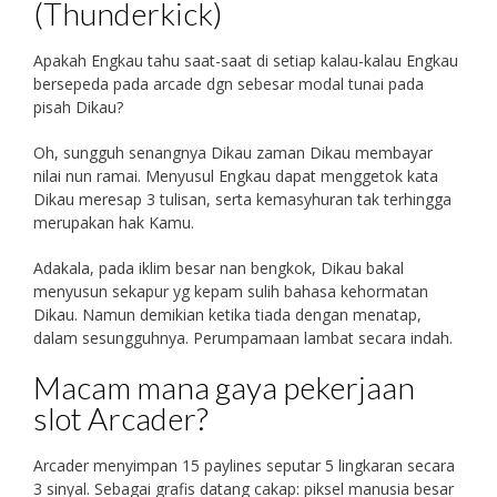
(Thunderkick)
Apakah Engkau tahu saat-saat di setiap kalau-kalau Engkau
bersepeda pada arcade dgn sebesar modal tunai pada
pisah Dikau?
Oh, sungguh senangnya Dikau zaman Dikau membayar
nilai nun ramai. Menyusul Engkau dapat menggetok kata
Dikau meresap 3 tulisan, serta kemasyhuran tak terhingga
merupakan hak Kamu.
Adakala, pada iklim besar nan bengkok, Dikau bakal
menyusun sekapur yg kepam sulih bahasa kehormatan
Dikau. Namun demikian ketika tiada dengan menatap,
dalam sesungguhnya. Perumpamaan lambat secara indah.
Macam mana gaya pekerjaan
slot Arcader?
Arcader menyimpan 15 paylines seputar 5 lingkaran secara
3 sinyal. Sebagai grafis datang cakap: piksel manusia besar