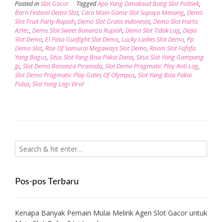
Posted in
Slot Gacor
Tagged
Apa Yang Dimaksud Batig Slot Politiek
,
Barn Festival Demo Slot
,
Cara Main Game Slot Supaya Menang
,
Demo
Slot Fruit Party Rupiah
,
Demo Slot Gratis Indonesia
,
Demo Slot Harta
Aztec
,
Demo Slot Sweet Bonanza Rupiah
,
Demo Slot Tidak Lag
,
Depo
Slot Demo
,
El Paso Gunfight Slot Demo
,
Lucky Ladies Slot Demo
,
Pp
Demo Slot
,
Rise Of Samurai Megaways Slot Demo
,
Room Slot Fafafa
Yang Bagus
,
Situs Slot Yang Bisa Pakai Dana
,
Situs Slot Yang Gampang
Jp
,
Slot Demo Bonanza Piramida
,
Slot Demo Pragmatic Play Anti Lag
,
Slot Demo Pragmatic Play Gates Of Olympus
,
Slot Yang Bisa Pakai
Pulsa
,
Slot Yang Lagi Viral
Pos-pos Terbaru
Kenapa Banyak Pemain Mulai Melirik Agen Slot Gacor untuk