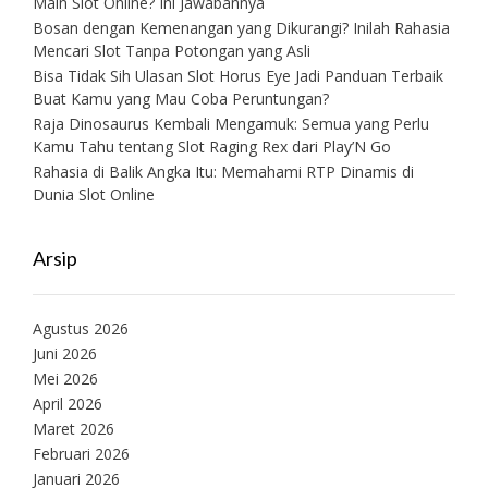
Main Slot Online? Ini Jawabannya
Bosan dengan Kemenangan yang Dikurangi? Inilah Rahasia
Mencari Slot Tanpa Potongan yang Asli
Bisa Tidak Sih Ulasan Slot Horus Eye Jadi Panduan Terbaik
Buat Kamu yang Mau Coba Peruntungan?
Raja Dinosaurus Kembali Mengamuk: Semua yang Perlu
Kamu Tahu tentang Slot Raging Rex dari Play’N Go
Rahasia di Balik Angka Itu: Memahami RTP Dinamis di
Dunia Slot Online
Arsip
Agustus 2026
Juni 2026
Mei 2026
April 2026
Maret 2026
Februari 2026
Januari 2026