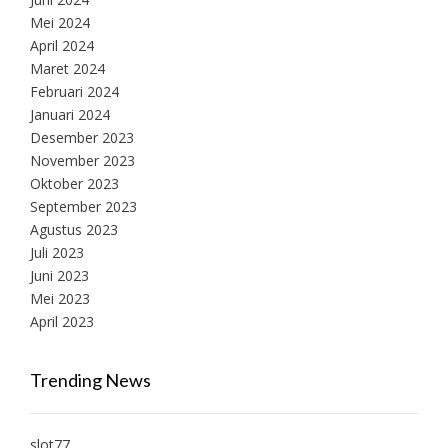
Mei 2024
April 2024
Maret 2024
Februari 2024
Januari 2024
Desember 2023
November 2023
Oktober 2023
September 2023
Agustus 2023
Juli 2023
Juni 2023
Mei 2023
April 2023
Trending News
slot77