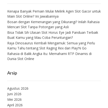
Kenapa Banyak Pemain Mulai Melirik Agen Slot Gacor untuk
Main Slot Online? Ini Jawabannya
Bosan dengan Kemenangan yang Dikurangi? Inilah Rahasia
Mencari Slot Tanpa Potongan yang Asli
Bisa Tidak Sih Ulasan Slot Horus Eye Jadi Panduan Terbaik
Buat Kamu yang Mau Coba Peruntungan?
Raja Dinosaurus Kembali Mengamuk: Semua yang Perlu
Kamu Tahu tentang Slot Raging Rex dari Play’N Go
Rahasia di Balik Angka Itu: Memahami RTP Dinamis di
Dunia Slot Online
Arsip
Agustus 2026
Juni 2026
Mei 2026
April 2026