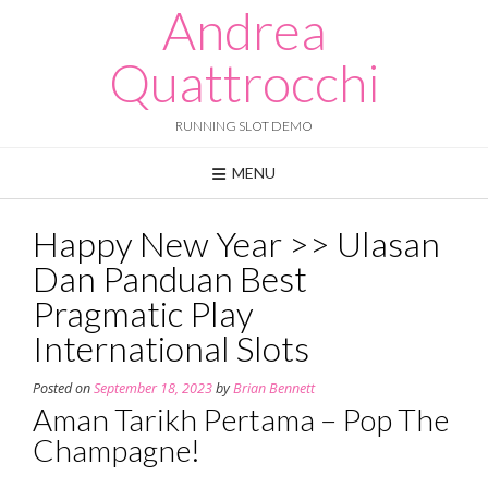
Andrea
Skip
to
content
Quattrocchi
RUNNING SLOT DEMO
MENU
Happy New Year >> Ulasan
Dan Panduan Best
Pragmatic Play
International Slots
Posted on
September 18, 2023
by
Brian Bennett
Aman Tarikh Pertama – Pop The
Champagne!