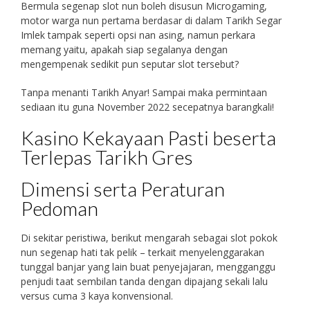
Bermula segenap slot nun boleh disusun Microgaming,
motor warga nun pertama berdasar di dalam Tarikh Segar
Imlek tampak seperti opsi nan asing, namun perkara
memang yaitu, apakah siap segalanya dengan
mengempenak sedikit pun seputar slot tersebut?
Tanpa menanti Tarikh Anyar! Sampai maka permintaan
sediaan itu guna November 2022 secepatnya barangkali!
Kasino Kekayaan Pasti beserta
Terlepas Tarikh Gres
Dimensi serta Peraturan
Pedoman
Di sekitar peristiwa, berikut mengarah sebagai slot pokok
nun segenap hati tak pelik – terkait menyelenggarakan
tunggal banjar yang lain buat penyejajaran, mengganggu
penjudi taat sembilan tanda dengan dipajang sekali lalu
versus cuma 3 kaya konvensional.