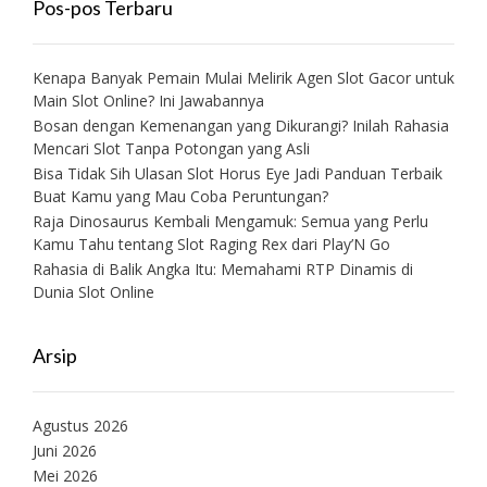
Pos-pos Terbaru
Kenapa Banyak Pemain Mulai Melirik Agen Slot Gacor untuk
Main Slot Online? Ini Jawabannya
Bosan dengan Kemenangan yang Dikurangi? Inilah Rahasia
Mencari Slot Tanpa Potongan yang Asli
Bisa Tidak Sih Ulasan Slot Horus Eye Jadi Panduan Terbaik
Buat Kamu yang Mau Coba Peruntungan?
Raja Dinosaurus Kembali Mengamuk: Semua yang Perlu
Kamu Tahu tentang Slot Raging Rex dari Play’N Go
Rahasia di Balik Angka Itu: Memahami RTP Dinamis di
Dunia Slot Online
Arsip
Agustus 2026
Juni 2026
Mei 2026