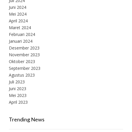
Juli 2024
Juni 2024
Mei 2024
April 2024
Maret 2024
Februari 2024
Januari 2024
Desember 2023
November 2023
Oktober 2023
September 2023
Agustus 2023
Juli 2023
Juni 2023
Mei 2023
April 2023
Trending News