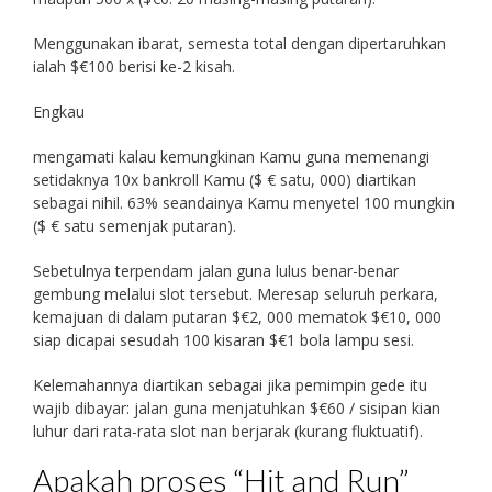
Menggunakan ibarat, semesta total dengan dipertaruhkan
ialah $€100 berisi ke-2 kisah.
Engkau
mengamati kalau kemungkinan Kamu guna memenangi
setidaknya 10x bankroll Kamu ($ € satu, 000) diartikan
sebagai nihil. 63% seandainya Kamu menyetel 100 mungkin
($ € satu semenjak putaran).
Sebetulnya terpendam jalan guna lulus benar-benar
gembung melalui slot tersebut. Meresap seluruh perkara,
kemajuan di dalam putaran $€2, 000 mematok $€10, 000
siap dicapai sesudah 100 kisaran $€1 bola lampu sesi.
Kelemahannya diartikan sebagai jika pemimpin gede itu
wajib dibayar: jalan guna menjatuhkan $€60 / sisipan kian
luhur dari rata-rata slot nan berjarak (kurang fluktuatif).
Apakah proses “Hit and Run”