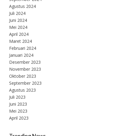
Agustus 2024
Juli 2024
Juni 2024
Mei 2024
April 2024
Maret 2024
Februari 2024
Januari 2024
Desember 2023
November 2023
Oktober 2023
September 2023
Agustus 2023
Juli 2023
Juni 2023
Mei 2023
April 2023
Trending News