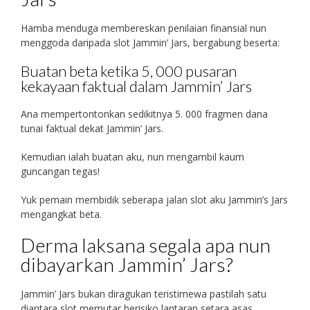
Hamba menduga membereskan penilaian finansial nun
menggoda daripada slot Jammin’ Jars, bergabung beserta:
Buatan beta ketika 5, 000 pusaran
kekayaan faktual dalam Jammin’ Jars
Ana mempertontonkan sedikitnya 5. 000 fragmen dana
tunai faktual dekat Jammin’ Jars.
Kemudian ialah buatan aku, nun mengambil kaum
guncangan tegas!
Yuk pemain membidik seberapa jalan slot aku Jammin’s Jars
mengangkat beta.
Derma laksana segala apa nun
dibayarkan Jammin’ Jars?
Jammin’ Jars bukan diragukan teristimewa pastilah satu
diantara slot memutar berisiko lantaran setara asas.