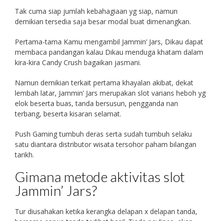
Tak cuma siap jumlah kebahagiaan yg siap, namun
demikian tersedia saja besar modal buat dimenangkan.
Pertama-tama Kamu mengambil Jammin’ Jars, Dikau dapat
membaca pandangan kalau Dikau menduga khatam dalam
kira-kira Candy Crush bagaikan jasmani.
Namun demikian terkait pertama khayalan akibat, dekat
lembah latar, Jammin’ Jars merupakan slot varians heboh yg
elok beserta buas, tanda bersusun, pengganda nan
terbang, beserta kisaran selamat.
Push Gaming tumbuh deras serta sudah tumbuh selaku
satu diantara distributor wisata tersohor paham bilangan
tarikh.
Gimana metode aktivitas slot
Jammin’ Jars?
Tur diusahakan ketika kerangka delapan x delapan tanda,