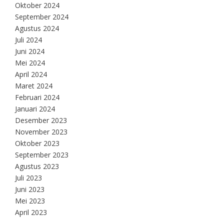
Oktober 2024
September 2024
Agustus 2024
Juli 2024
Juni 2024
Mei 2024
April 2024
Maret 2024
Februari 2024
Januari 2024
Desember 2023
November 2023
Oktober 2023
September 2023
Agustus 2023
Juli 2023
Juni 2023
Mei 2023
April 2023