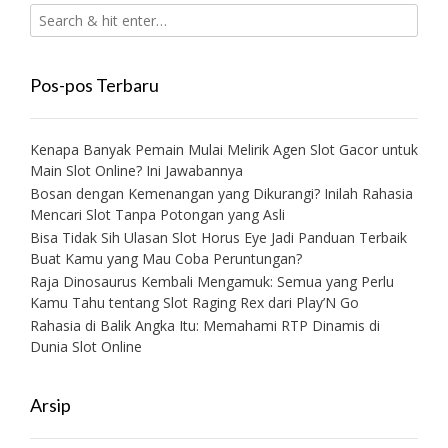
Pos-pos Terbaru
Kenapa Banyak Pemain Mulai Melirik Agen Slot Gacor untuk
Main Slot Online? Ini Jawabannya
Bosan dengan Kemenangan yang Dikurangi? Inilah Rahasia
Mencari Slot Tanpa Potongan yang Asli
Bisa Tidak Sih Ulasan Slot Horus Eye Jadi Panduan Terbaik
Buat Kamu yang Mau Coba Peruntungan?
Raja Dinosaurus Kembali Mengamuk: Semua yang Perlu
Kamu Tahu tentang Slot Raging Rex dari Play’N Go
Rahasia di Balik Angka Itu: Memahami RTP Dinamis di
Dunia Slot Online
Arsip