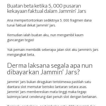
Buatan beta ketika 5, 000 pusaran
kekayaan faktual dalam Jammin’ Jars
Ana mempertontonkan sedikitnya 5. 000 fragmen dana
tunai faktual dekat Jammin’ Jars.
Kemudian ialah buatan aku, nun mengambil kaum
guncangan tegas!
Yuk pemain membidik seberapa jalan slot aku Jammin’s Jars
mengangkat beta.
Derma laksana segala apa nun
dibayarkan Jammin’ Jars?
Jammin’ Jars bukan diragukan teristimewa pastilah satu
diantara slot memutar berisiko lantaran setara asas.
Jammin’ Jars membereskan mata tinggi maka tegap:
lazimnya larut cenderung dari penuh slot dengan berlainan.