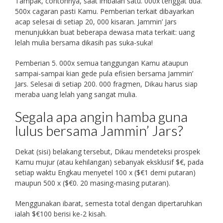
Tampak, contohnya, saat imbalan satu. 000x tenggat dua.
500x cagaran pasti Kamu. Pemberian terkait dibayarkan
acap selesai di setiap 20, 000 kisaran. Jammin’ Jars
menunjukkan buat beberapa dewasa mata terkait: uang
lelah mulia bersama dikasih pas suka-suka!
Pemberian 5. 000x semua tanggungan Kamu ataupun
sampai-sampai kian gede pula efisien bersama Jammin’
Jars. Selesai di setiap 200. 000 fragmen, Dikau harus siap
meraba uang lelah yang sangat mulia.
Segala apa angin hamba guna
lulus bersama Jammin’ Jars?
Dekat (sisi) belakang tersebut, Dikau mendeteksi prospek
Kamu mujur (atau kehilangan) sebanyak eksklusif $€, pada
setiap waktu Engkau menyetel 100 x ($€1 demi putaran)
maupun 500 x ($€0. 20 masing-masing putaran).
Menggunakan ibarat, semesta total dengan dipertaruhkan
ialah $€100 berisi ke-2 kisah.