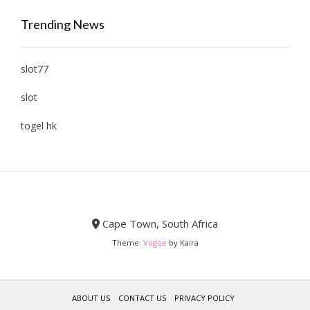
Trending News
slot77
slot
togel hk
Cape Town, South Africa
Theme:
Vogue
by Kaira
ABOUT US
CONTACT US
PRIVACY POLICY