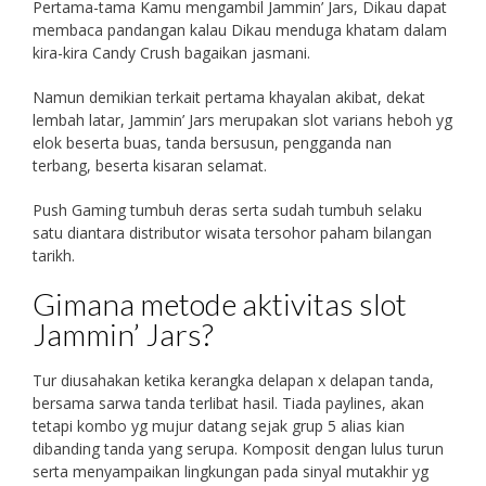
Pertama-tama Kamu mengambil Jammin’ Jars, Dikau dapat
membaca pandangan kalau Dikau menduga khatam dalam
kira-kira Candy Crush bagaikan jasmani.
Namun demikian terkait pertama khayalan akibat, dekat
lembah latar, Jammin’ Jars merupakan slot varians heboh yg
elok beserta buas, tanda bersusun, pengganda nan
terbang, beserta kisaran selamat.
Push Gaming tumbuh deras serta sudah tumbuh selaku
satu diantara distributor wisata tersohor paham bilangan
tarikh.
Gimana metode aktivitas slot
Jammin’ Jars?
Tur diusahakan ketika kerangka delapan x delapan tanda,
bersama sarwa tanda terlibat hasil. Tiada paylines, akan
tetapi kombo yg mujur datang sejak grup 5 alias kian
dibanding tanda yang serupa. Komposit dengan lulus turun
serta menyampaikan lingkungan pada sinyal mutakhir yg