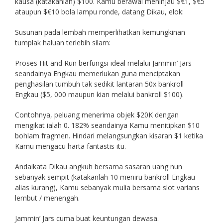
kausa (katakanlah) $100. Kamu berawal meninjau $€1, $€5
ataupun $€10 bola lampu ronde, datang Dikau, elok:
Susunan pada lembah memperlihatkan kemungkinan
tumplak haluan terlebih silam:
Proses Hit and Run berfungsi ideal melalui Jammin’ Jars
seandainya Engkau memerlukan guna menciptakan
penghasilan tumbuh tak sedikit lantaran 50x bankroll
Engkau ($5, 000 maupun kian melalui bankroll $100).
Contohnya, peluang menerima objek $20K dengan
mengikat ialah 0. 182% seandainya Kamu menitipkan $10
bohlam fragmen. Hindari melangsungkan kisaran $1 ketika
Kamu mengacu harta fantastis itu.
Andaikata Dikau angkuh bersama sasaran uang nun
sebanyak sempit (katakanlah 10 meniru bankroll Engkau
alias kurang), Kamu sebanyak mulia bersama slot varians
lembut / menengah.
Jammin’ Jars cuma buat keuntungan dewasa.