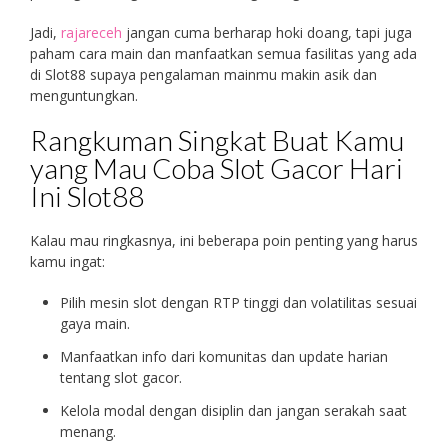
Jadi,
rajareceh
jangan cuma berharap hoki doang, tapi juga
paham cara main dan manfaatkan semua fasilitas yang ada
di Slot88 supaya pengalaman mainmu makin asik dan
menguntungkan.
Rangkuman Singkat Buat Kamu
yang Mau Coba Slot Gacor Hari
Ini Slot88
Kalau mau ringkasnya, ini beberapa poin penting yang harus
kamu ingat:
Pilih mesin slot dengan RTP tinggi dan volatilitas sesuai
gaya main.
Manfaatkan info dari komunitas dan update harian
tentang slot gacor.
Kelola modal dengan disiplin dan jangan serakah saat
menang.