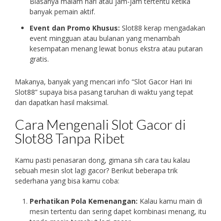
Biasanya malam hari atau jam-jam tertentu ketika
banyak pemain aktif.
Event dan Promo Khusus:
Slot88 kerap mengadakan
event mingguan atau bulanan yang menambah
kesempatan menang lewat bonus ekstra atau putaran
gratis.
Makanya, banyak yang mencari info “Slot Gacor Hari Ini
Slot88” supaya bisa pasang taruhan di waktu yang tepat
dan dapatkan hasil maksimal.
Cara Mengenali Slot Gacor di
Slot88 Tanpa Ribet
Kamu pasti penasaran dong, gimana sih cara tau kalau
sebuah mesin slot lagi gacor? Berikut beberapa trik
sederhana yang bisa kamu coba:
Perhatikan Pola Kemenangan:
Kalau kamu main di
mesin tertentu dan sering dapet kombinasi menang, itu