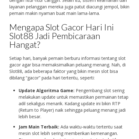
dengan fitur-fitur canggih. Selain itu, sistem keamanan dan
layanan pelanggan mereka juga patut diacungi jempol, bikin
pemain makin nyaman buat main lama-lama.
Mengapa Slot Gacor Hari Ini
Slot88 Jadi Pembicaraan
Hangat?
Setiap hari, banyak pemain berburu informasi tentang slot
gacor agar bisa memaksimalkan peluang menang. Nah, di
Slot88, ada beberapa faktor yang bikin mesin slot bisa
dibilang “gacor” pada hari tertentu, seperti:
Update Algoritma Game:
Pengembang slot sering
melakukan update untuk memastikan permainan tetap
adil sekaligus menarik. Kadang update ini bikin RTP
(Return to Player) naik sehingga peluang menang jadi
lebih besar.
Jam Main Terbaik:
Ada waktu-waktu tertentu saat
mesin slot lebih sering memberikan kemenangan.