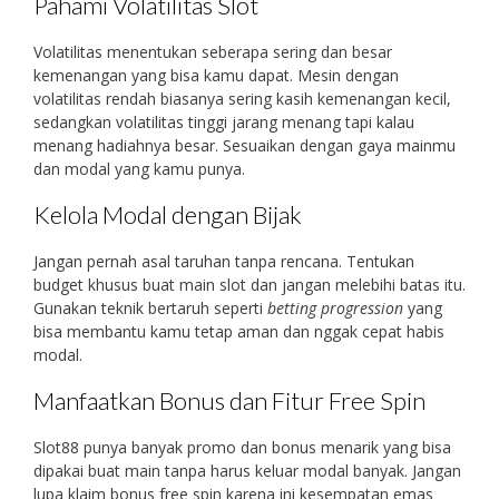
Pahami Volatilitas Slot
Volatilitas menentukan seberapa sering dan besar
kemenangan yang bisa kamu dapat. Mesin dengan
volatilitas rendah biasanya sering kasih kemenangan kecil,
sedangkan volatilitas tinggi jarang menang tapi kalau
menang hadiahnya besar. Sesuaikan dengan gaya mainmu
dan modal yang kamu punya.
Kelola Modal dengan Bijak
Jangan pernah asal taruhan tanpa rencana. Tentukan
budget khusus buat main slot dan jangan melebihi batas itu.
Gunakan teknik bertaruh seperti
betting progression
yang
bisa membantu kamu tetap aman dan nggak cepat habis
modal.
Manfaatkan Bonus dan Fitur Free Spin
Slot88 punya banyak promo dan bonus menarik yang bisa
dipakai buat main tanpa harus keluar modal banyak. Jangan
lupa klaim bonus free spin karena ini kesempatan emas