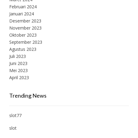
Februari 2024
Januari 2024
Desember 2023
November 2023
Oktober 2023
September 2023
Agustus 2023
Juli 2023
Juni 2023
Mei 2023
April 2023
Trending News
slot77
slot