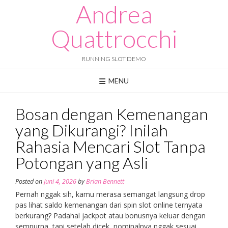
Andrea
Skip
to
content
Quattrocchi
RUNNING SLOT DEMO
MENU
Bosan dengan Kemenangan
yang Dikurangi? Inilah
Rahasia Mencari Slot Tanpa
Potongan yang Asli
Posted on
Juni 4, 2026
by
Brian Bennett
Pernah nggak sih, kamu merasa semangat langsung drop
pas lihat saldo kemenangan dari spin slot online ternyata
berkurang? Padahal jackpot atau bonusnya keluar dengan
sempurna, tapi setelah dicek, nominalnya nggak sesuai