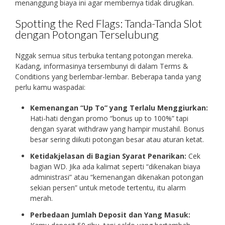
menanggung biaya ini agar membernya tidak dirugikan.
Spotting the Red Flags: Tanda-Tanda Slot
dengan Potongan Terselubung
Nggak semua situs terbuka tentang potongan mereka.
Kadang, informasinya tersembunyi di dalam Terms &
Conditions yang berlembar-lembar. Beberapa tanda yang
perlu kamu waspadai:
Kemenangan “Up To” yang Terlalu Menggiurkan:
Hati-hati dengan promo “bonus up to 100%” tapi
dengan syarat withdraw yang hampir mustahil. Bonus
besar sering diikuti potongan besar atau aturan ketat.
Ketidakjelasan di Bagian Syarat Penarikan:
Cek
bagian WD. Jika ada kalimat seperti “dikenakan biaya
administrasi” atau “kemenangan dikenakan potongan
sekian persen” untuk metode tertentu, itu alarm
merah.
Perbedaan Jumlah Deposit dan Yang Masuk: