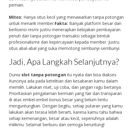
pemain.
Mitos:
Hanya situs kecil yang menawarkan tanpa potongan
untuk menarik member.
Fakta:
Banyak platform besar dan
berlisensi resmi justru menerapkan kebijakan pembayaran
penuh dan tanpa potongan transaksi sebagai bentuk
profesionalisme dan kepercayaan kepada member. Justru
situs abal-abal yang suka memotong sembunyi-sembunyi.
Jadi, Apa Langkah Selanjutnya?
Dunia
slot tanpa potongan
itu nyata dan bisa diakses.
Kuncinya ada pada ketelitian dan kesabaran kamu dalam
memilih. Lakukan riset, uji coba, dan jangan ragu bertanya.
Prioritaskan pengalaman bermain yang fair dan transparan
di atas embel-embel bonus besar yang belum tentu
menguntungkan. Dengan begitu, setiap putaran yang kamu
lakukan akan terasa lebih berarti, karena kamu tahu bahwa
setiap kemenangan, besar atau kecil, sepenuhnya adalah
milikmu. Selamat berburu dan semoga beruntung!