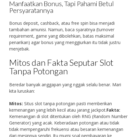
Manfaatkan Bonus, Tapi Pahami Betul
Persyaratannya
Bonus deposit, cashback, atau free spin bisa menjadi
tambahan amunisi. Namun, baca syaratnya (turnover
requirement, game yang dibolehkan, batas maksimal
penarikan) agar bonus yang menggiurkan itu tidak justru
menjebak.
Mitos dan Fakta Seputar Slot
Tanpa Potongan
Beredar banyak anggapan yang nggak selalu benar. Mari
kita luruskan:
Mitos:
Situs slot tanpa potongan pasti memberikan
kemenangan yang lebih kecil atau jarang jackpot.
Fakta:
Kemenangan di slot ditentukan oleh RNG (Random Number
Generator) yang acak. Keberadaan potongan atau tidak
tidak mempengaruhi frekuensi atau besaran kemenangan
dari mesinnya sendiri. Itu murni soal pembayaran ke