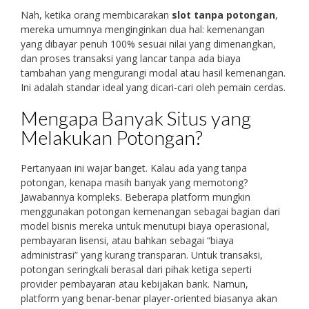
Nah, ketika orang membicarakan
slot tanpa potongan
,
mereka umumnya menginginkan dua hal: kemenangan
yang dibayar penuh 100% sesuai nilai yang dimenangkan,
dan proses transaksi yang lancar tanpa ada biaya
tambahan yang mengurangi modal atau hasil kemenangan.
Ini adalah standar ideal yang dicari-cari oleh pemain cerdas.
Mengapa Banyak Situs yang
Melakukan Potongan?
Pertanyaan ini wajar banget. Kalau ada yang tanpa
potongan, kenapa masih banyak yang memotong?
Jawabannya kompleks. Beberapa platform mungkin
menggunakan potongan kemenangan sebagai bagian dari
model bisnis mereka untuk menutupi biaya operasional,
pembayaran lisensi, atau bahkan sebagai “biaya
administrasi” yang kurang transparan. Untuk transaksi,
potongan seringkali berasal dari pihak ketiga seperti
provider pembayaran atau kebijakan bank. Namun,
platform yang benar-benar player-oriented biasanya akan