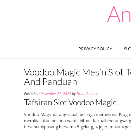
Skip
An
to
content
PRIVACY POLICY
SL
Voodoo Magic Mesin Slot T
And Panduan
Posted on
Desember 27, 2023
by
Brian Bennett
Tafsiran Slot Voodoo Magic
Voodoo Magic datang sebab belanga memesona Pragmati
membiasakan pesona warna hitam. Kecuali merangsang do
tersebut dipasang bersama 5 gelung, 4 jejer, maka 4 pe