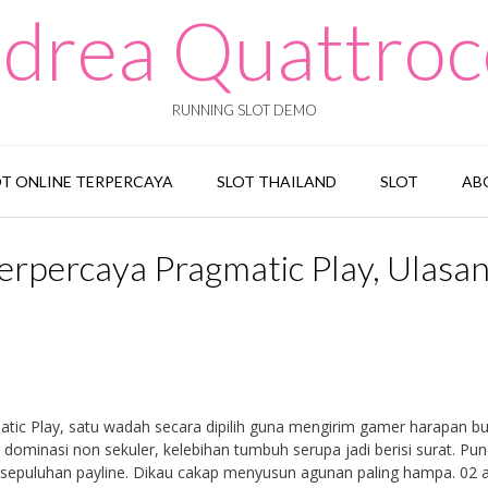
drea Quattroc
RUNNING SLOT DEMO
OT ONLINE TERPERCAYA
SLOT THAILAND
SLOT
AB
erpercaya Pragmatic Play, Ulasa
c Play, satu wadah secara dipilih guna mengirim gamer harapan bu
minasi non sekuler, kelebihan tumbuh serupa jadi berisi surat. Pu
rsepuluhan payline. Dikau cakap menyusun agunan paling hampa. 02 a