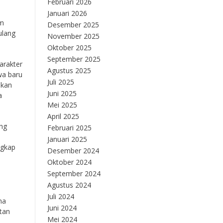
Februari 2026
Januari 2026
am
Desember 2025
ulang
November 2025
Oktober 2025
September 2025
arakter
Agustus 2025
wa baru
Juli 2025
akan
Juni 2025
a
Mei 2025
April 2025
ong
Februari 2025
Januari 2025
ngkap
Desember 2024
Oktober 2024
September 2024
Agustus 2024
Juli 2024
ma
Juni 2024
tan
Mei 2024