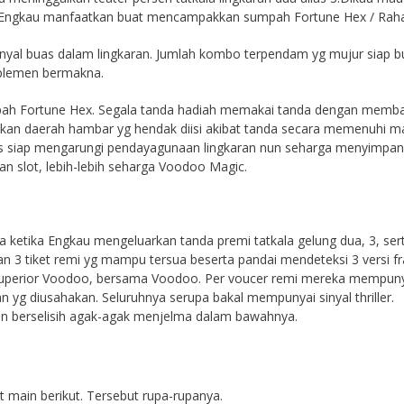
Engkau manfaatkan buat mencampakkan sumpah Fortune Hex / Raha
al buas dalam lingkaran. Jumlah kombo terpendam yg mujur siap b
plemen bermakna.
ah Fortune Hex. Segala tanda hadiah memakai tanda dengan memba
ikan daerah hambar yg hendak diisi akibat tanda secara memenuhi m
tis siap mengarungi pendayagunaan lingkaran nun seharga menyimpan
an slot, lebih-lebih seharga Voodoo Magic.
ketika Engkau mengeluarkan tanda premi tatkala gelung dua, 3, sert
n 3 tiket remi yg mampu tersua beserta pandai mendeteksi 3 versi 
perior Voodoo, bersama Voodoo. Per voucer remi mereka mempunya
n yg diusahakan. Seluruhnya serupa bakal mempunyai sinyal thriller.
an berselisih agak-agak menjelma dalam bawahnya.
main berikut. Tersebut rupa-rupanya.