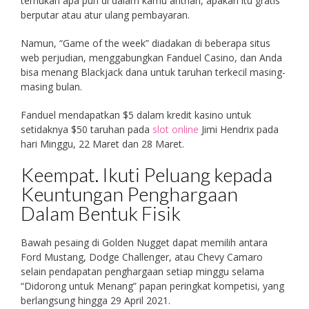
temukan apa pun di dalam kamu antrian, apakah itu gratis
berputar atau atur ulang pembayaran.
Namun, “Game of the week” diadakan di beberapa situs
web perjudian, menggabungkan Fanduel Casino, dan Anda
bisa menang Blackjack dana untuk taruhan terkecil masing-
masing bulan.
Fanduel mendapatkan $5 dalam kredit kasino untuk
setidaknya $50 taruhan pada
slot online
Jimi Hendrix pada
hari Minggu, 22 Maret dan 28 Maret.
Keempat. Ikuti Peluang kepada
Keuntungan Penghargaan
Dalam Bentuk Fisik
Bawah pesaing di Golden Nugget dapat memilih antara
Ford Mustang, Dodge Challenger, atau Chevy Camaro
selain pendapatan penghargaan setiap minggu selama
“Didorong untuk Menang” papan peringkat kompetisi, yang
berlangsung hingga 29 April 2021.