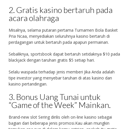
2. Gratis kasino bertaruh pada
acara olahraga
Misalnya, selama putaran pertama Turnamen Bola Basket
Pria Ncaa, menyediakan seluruhnya kasino bertaruh di
perdagangan untuk bertaruh pada apapun permainan.
Sebaliknya, sportsbook dapat bertaruh setidaknya $10 pada
blackjack dengan taruhan gratis $5 setiap hari.
Selalu waspada terhadap jenis memberi Jika Anda adalah
tipe investor yang menyebar taruhan di atas kasino dan
kasino pertandingan.
3. Bonus Uang Tunai untuk
“Game of the Week” Mainkan.
Brand-new slot Sering dirilis oleh on-line kasino sebagai
bagian dari beberapa jenis promosi.Kau akan mungkin