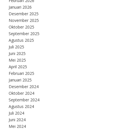
Februari 2026
Januari 2026
Desember 2025
November 2025
Oktober 2025
September 2025
Agustus 2025
Juli 2025
Juni 2025
Mei 2025
April 2025
Februari 2025
Januari 2025
Desember 2024
Oktober 2024
September 2024
Agustus 2024
Juli 2024
Juni 2024
Mei 2024