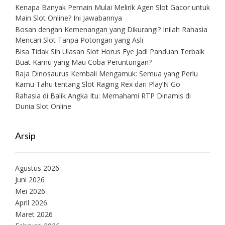
Kenapa Banyak Pemain Mulai Melirik Agen Slot Gacor untuk
Main Slot Online? Ini Jawabannya
Bosan dengan Kemenangan yang Dikurangi? Inilah Rahasia
Mencari Slot Tanpa Potongan yang Asli
Bisa Tidak Sih Ulasan Slot Horus Eye Jadi Panduan Terbaik
Buat Kamu yang Mau Coba Peruntungan?
Raja Dinosaurus Kembali Mengamuk: Semua yang Perlu
Kamu Tahu tentang Slot Raging Rex dari Play’N Go
Rahasia di Balik Angka Itu: Memahami RTP Dinamis di
Dunia Slot Online
Arsip
Agustus 2026
Juni 2026
Mei 2026
April 2026
Maret 2026