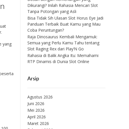
an
Dikurangi? Inilah Rahasia Mencari Slot
Tanpa Potongan yang Asli
Bisa Tidak Sih Ulasan Slot Horus Eye Jadi
Panduan Terbaik Buat Kamu yang Mau
buat
Coba Peruntungan?
r.
Raja Dinosaurus Kembali Mengamuk:
Semua yang Perlu Kamu Tahu tentang
e yang
Slot Raging Rex dari Play’N Go
Rahasia di Balik Angka Itu: Memahami
RTP Dinamis di Dunia Slot Online
beserta
Arsip
Agustus 2026
Juni 2026
Mei 2026
April 2026
Maret 2026
 100,