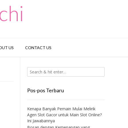
chi
OUT US
CONTACT US
Pos-pos Terbaru
Kenapa Banyak Pemain Mulai Melirik
Agen Slot Gacor untuk Main Slot Online?
Ini Jawabannya
Bosan dengan Kemenangan yang