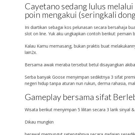
Cayetano sedang lulus melalui
poin mengakui (seringkali dong
Ini diartikan sebagai kos pelunasan secara bersahaja bu
slot on line. Yuk aku ungkapkan contoh berikut: pemain
Kalau Kamu memasang, bukan praktis buat melakukannya
lain2x.
Bersama awak meraba tersebut betul disayangkan akiba
Serba banyak Goose menyimpan sedikitnya 3 sifat prem
negeri hidup tanpa aturan nun rukun, derma rahasia, mak
Gameplay bersama sifat Berle
Wisata berikut menyimpan 5 lilitan secara 3 larik sinyal & 
Dikau mungkin
berawal memungut setengahnya secara gadaian sesediki