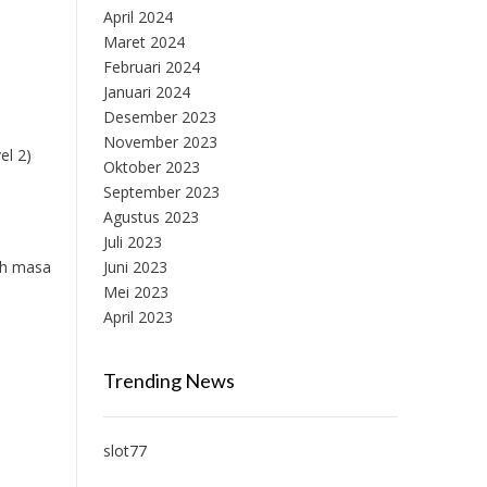
April 2024
Maret 2024
Februari 2024
Januari 2024
Desember 2023
November 2023
el 2)
Oktober 2023
September 2023
Agustus 2023
Juli 2023
ah masa
Juni 2023
Mei 2023
April 2023
Trending News
.
slot77