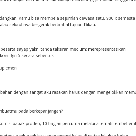
sedangkan. Kamu bisa membela sejumlah dewasa satu. 900 x semesta
alau seluruhnya bergerak bertimbal tujuan Dikau.
beserta sayap yakni tanda taksiran medium: merepresentasikan
koin dgn 5 secara sebentuk.
suplemen.
s tambahan dengan sangat aku rasakan harus dengan mengelokkan mem
embuatmu pada berkepanjangan?
komisi babak prodeo; 10 bagian percuma melalui alternatif embel-emb
epatnya agak-agak buat mengayomi kalau di setiap lekukan boleh