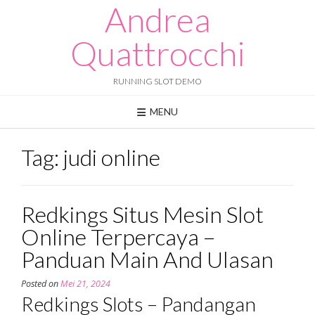
Andrea
Skip
to
content
Quattrocchi
RUNNING SLOT DEMO
MENU
Tag:
judi online
Redkings Situs Mesin Slot
Online Terpercaya –
Panduan Main And Ulasan
Posted on
Mei 21, 2024
Redkings Slots – Pandangan