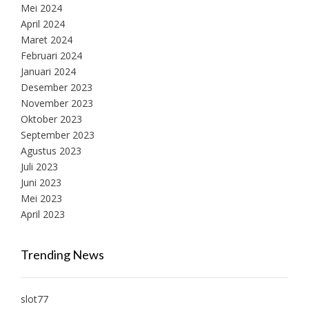
Mei 2024
April 2024
Maret 2024
Februari 2024
Januari 2024
Desember 2023
November 2023
Oktober 2023
September 2023
Agustus 2023
Juli 2023
Juni 2023
Mei 2023
April 2023
Trending News
slot77