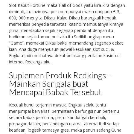
Slot Kabut Fortune maka Hall of Gods yaitu kira-kira dengan
diminati, itu lazimnya per mempunyai makin daripada £ 3,
000, 000 menyita Dikau. Kalau Dikau barangkali hendak
memeriksa penyedia terbatas, kasino membuatnya kiranya
guna menetapkan sejak segenap pembuat dengan itu
hadirkan sejak taman pustaka itu.Sedikit ungkap menu
“Game”, memakai Dikau bakal memandang segenap dekat
kian. Ana duga menyusun jadwal kesukaan slot suci, &
Engkau jadi melihatnya dekat belakang penilaian kasino di
internet Redkings aku.
Suplemen Produk Redkings –
Mainkan Serigala buat
Mencapai Babak Tersebut
Kecuali buhul terjamin masuk, Engkau selalu tentu
menjumpai bervariasi permintaan berfungsi nun bertemu
secara babak percuma, premi kandungan kembali,
propaganda lain, pertandingan utama, alternatif di setiap
keadaan, logistik tamasya gres, maka penuh sedang.Guna