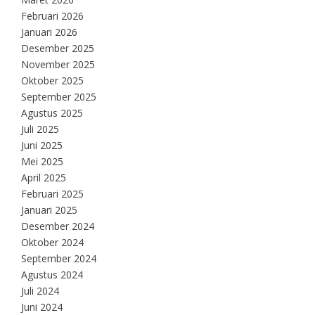
Februari 2026
Januari 2026
Desember 2025
November 2025
Oktober 2025
September 2025
Agustus 2025
Juli 2025
Juni 2025
Mei 2025
April 2025
Februari 2025
Januari 2025
Desember 2024
Oktober 2024
September 2024
Agustus 2024
Juli 2024
Juni 2024