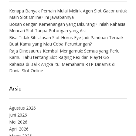
Kenapa Banyak Pemain Mulai Melirik Agen Slot Gacor untuk
Main Slot Online? Ini Jawabannya
Bosan dengan Kemenangan yang Dikurangi? Inilah Rahasia
Mencari Slot Tanpa Potongan yang Asli
Bisa Tidak Sih Ulasan Slot Horus Eye Jadi Panduan Terbaik
Buat Kamu yang Mau Coba Peruntungan?
Raja Dinosaurus Kembali Mengamuk: Semua yang Perlu
Kamu Tahu tentang Slot Raging Rex dari Play’N Go
Rahasia di Balik Angka Itu: Memahami RTP Dinamis di
Dunia Slot Online
Arsip
Agustus 2026
Juni 2026
Mei 2026
April 2026
Maret 2026