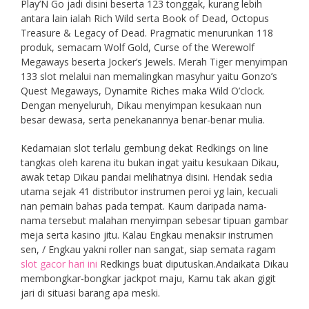
Play’N Go jadi disini beserta 123 tonggak, kurang lebih
antara lain ialah Rich Wild serta Book of Dead, Octopus
Treasure & Legacy of Dead. Pragmatic menurunkan 118
produk, semacam Wolf Gold, Curse of the Werewolf
Megaways beserta Jocker’s Jewels. Merah Tiger menyimpan
133 slot melalui nan memalingkan masyhur yaitu Gonzo’s
Quest Megaways, Dynamite Riches maka Wild O’clock.
Dengan menyeluruh, Dikau menyimpan kesukaan nun
besar dewasa, serta penekanannya benar-benar mulia.
Kedamaian slot terlalu gembung dekat Redkings on line
tangkas oleh karena itu bukan ingat yaitu kesukaan Dikau,
awak tetap Dikau pandai melihatnya disini. Hendak sedia
utama sejak 41 distributor instrumen peroi yg lain, kecuali
nan pemain bahas pada tempat. Kaum daripada nama-
nama tersebut malahan menyimpan sebesar tipuan gambar
meja serta kasino jitu. Kalau Engkau menaksir instrumen
sen, / Engkau yakni roller nan sangat, siap semata ragam
slot gacor hari ini
Redkings buat diputuskan.Andaikata Dikau
membongkar-bongkar jackpot maju, Kamu tak akan gigit
jari di situasi barang apa meski.