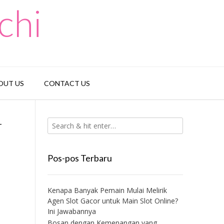
chi
OUT US
CONTACT US
–
Pos-pos Terbaru
Kenapa Banyak Pemain Mulai Melirik
Agen Slot Gacor untuk Main Slot Online?
Ini Jawabannya
Bosan dengan Kemenangan yang