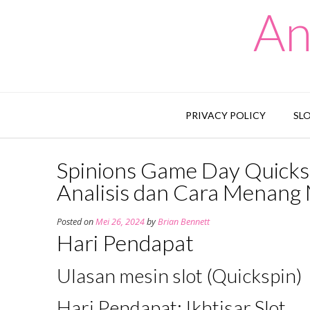
Skip
An
to
content
PRIVACY POLICY
SL
Spinions Game Day Quicksp
Analisis dan Cara Menang
Posted on
Mei 26, 2024
by
Brian Bennett
Hari Pendapat
Ulasan mesin slot (Quickspin)
Hari Pendapat: Ikhtisar Slot