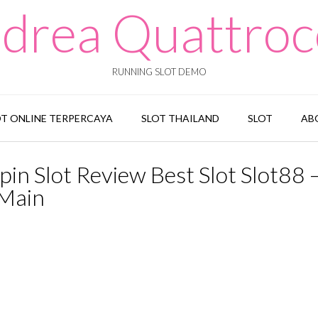
drea Quattroc
RUNNING SLOT DEMO
OT ONLINE TERPERCAYA
SLOT THAILAND
SLOT
AB
in Slot Review Best Slot Slot88 
 Main