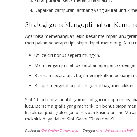
Putar putaran serta menanti hasil akhir.
Dapatkan campuran lambang yang akurat untuk me
Strategi guna Mengoptimalkan Kemen
Agar bisa memenangkan lebih besar melimpah anugerah d
merupakan beberapa tips siapa dapat menolong Kamu
Utilize ciri bonus seperti mungkin.
Main dengan jumlah pertaruhan apa pantas dengan
Bermain secara ajek bagi meningkatkan peluang m
Belajar mengetahui pattern game bagi menaikkan s
Slot “Reactoonz” adalah game slot gacor siapa menyed
lucu. Bersama grafis yang menarik, ciri bonus siapa me
kesukaan pada golongan partisipan kasino on line.Maka
makhluk daya dalam Slot Gacor “Reactoonz”!
Posted in
Slot Online Terpercaya
Tagged
situs slot online terbaik