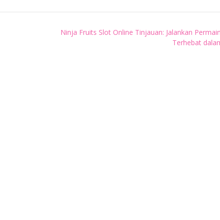
Ninja Fruits Slot Online Tinjauan: Jalankan Permai
Terhebat dala