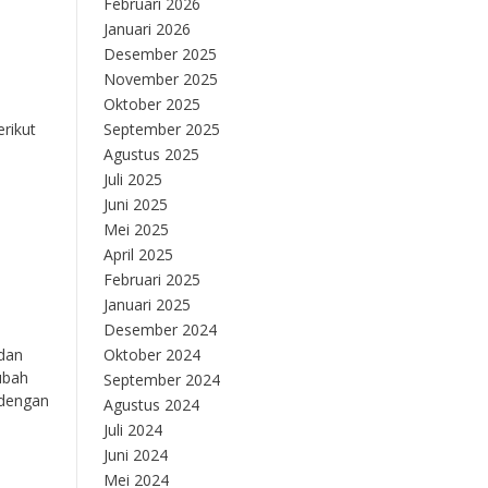
Februari 2026
Januari 2026
Desember 2025
November 2025
Oktober 2025
September 2025
rikut
Agustus 2025
Juli 2025
Juni 2025
Mei 2025
April 2025
Februari 2025
Januari 2025
Desember 2024
Oktober 2024
 dan
ubah
September 2024
 dengan
Agustus 2024
Juli 2024
Juni 2024
Mei 2024