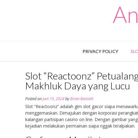
Skip
An
to
content
PRIVACY POLICY
SL
Slot “Reactoonz” Petualan
Makhluk Daya yang Lucu
Posted on
Juni 15, 2024
by
Brian Bennett
Slot “Reactoonz” adalah gim slot gacor siapa menawark
menggemaskan. Dimajukan dengan korporasi perangkat luna
kalangan partisipan casino on line. Dengan gambar ya
kejadian melakukan permainan siapa nggak teralpakan.