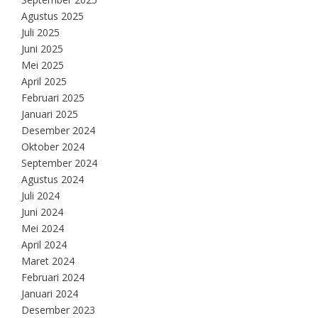
Agustus 2025
Juli 2025
Juni 2025
Mei 2025
April 2025
Februari 2025
Januari 2025
Desember 2024
Oktober 2024
September 2024
Agustus 2024
Juli 2024
Juni 2024
Mei 2024
April 2024
Maret 2024
Februari 2024
Januari 2024
Desember 2023