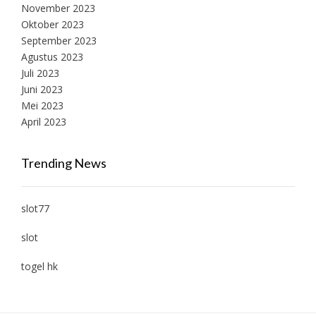
November 2023
Oktober 2023
September 2023
Agustus 2023
Juli 2023
Juni 2023
Mei 2023
April 2023
Trending News
slot77
slot
togel hk