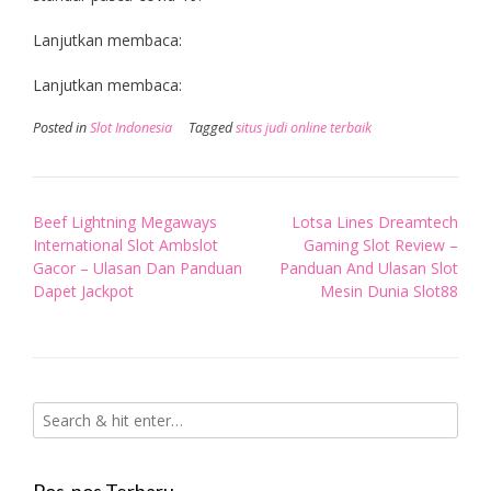
Lanjutkan membaca:
Lanjutkan membaca:
Posted in
Slot Indonesia
Tagged
situs judi online terbaik
Post
Beef Lightning Megaways
Lotsa Lines Dreamtech
navigation
International Slot Ambslot
Gaming Slot Review –
Gacor – Ulasan Dan Panduan
Panduan And Ulasan Slot
Dapet Jackpot
Mesin Dunia Slot88