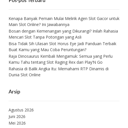
Pos-pos Terbaru
Kenapa Banyak Pemain Mulai Melirik Agen Slot Gacor untuk
Main Slot Online? Ini Jawabannya
Bosan dengan Kemenangan yang Dikurangi? Inilah Rahasia
Mencari Slot Tanpa Potongan yang Asli
Bisa Tidak Sih Ulasan Slot Horus Eye Jadi Panduan Terbaik
Buat Kamu yang Mau Coba Peruntungan?
Raja Dinosaurus Kembali Mengamuk: Semua yang Perlu
Kamu Tahu tentang Slot Raging Rex dari Play’N Go
Rahasia di Balik Angka Itu: Memahami RTP Dinamis di
Dunia Slot Online
Arsip
Agustus 2026
Juni 2026
Mei 2026