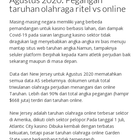
taruhan olahraga ritel vs online
Masing-masing negara memiliki yang berbeda
pemandangan untuk kasino berbasis lahan, dan dampak
Covid-19 pada siaran langsung kasino sektor tidak
diragukan lagi menyebabkan angka-angka ini bias menuju
mantap situs web taruhan angka.Namun, tampaknya
seluler platform Berpihak kepada Kami atletik perjudian baik
sekarang maupun di masa depan.
Data dari New Jersey untuk Agustus 2020 mematahkan
semua data AS sebelumnya. dokumen untuk total
triwulanan olahraga perjudian menangani dan online
Taruhan. Lebih dari 90% dari total angka pegangan (hampir
$668 juta) terdiri dari taruhan online.
New Jersey adalah taruhan olahraga online terbesar sektor
di Amerika, diikuti oleh sektor pelopor.Pada tanggal 1 Juli,
Atlantic City kasino Dibuka kembali dengan terbatas
kekuatan, tetapi pasar taruhan olahraga online Garden
State yang berkembang tidak terpengaruh.