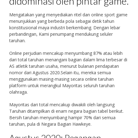
didominasi oleh pintar game.
Mengatakan yang menyediakan ritel dan online sport game
menunjukkan yang berbeda pola sebagai detik tahun
konstitusional maya industri berkembang. Dengan lebar
perbandingan, Kami penumpang mendukung seluler
taruhan.
Online perjudian mencakup menyumbang 87% atau lebih
dari total taruhan menangani bagian dalam lima terbesar di
AS atletik taruhan usaha, menurut bulanan pendapatan
nomor dari Agustus 2020.Selain itu, mereka semua
menggunakan masing-masing secara online taruhan
platform untuk merangkul Mayoritas seluruh taruhan
olahraga.
Mayoritas dari total mencakup diwakili oleh langsung
Taruhan ditampilkan di enam negara bagian tabel berikut.
Bersih taruhan menyumbang hampir 70% dari semua
taruhan, pula di Negara Bagian Hawkeye.
Agustus 2020: Pegangan