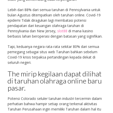
Lebih dari 88% dari semua taruhan di Pennsylvania untuk
bulan Agustus ditempatkan oleh taruhan online. Covid-19
epidemi Tidak diragukan lagi membatasi potensi
pendapatan dari keuangan olahraga taruhan di
Pennsylvania dan New Jersey,
slot88
di mana kasino
berbasis lahan beroperasi dengan batasan yang signifikan.
Tapi, keduanya negara rata-rata sekitar 80% dari semua
pemegang sebagai situs web Taruhan bahkan sebelum
Covid-19 krisis terpaksa pertandingan kepada dekat di
seluruh negeri.
The mirip kegilaan dapat dilihat
di taruhan olahraga online baru
pasar.
Potensi Colorado seluler taruhan industri tercermin dalam
perhatian bahwa hampir setiap orang terkenal aktivitas
Taruhan Perusahaan ingin memiliki Taruhan dalam hal itu