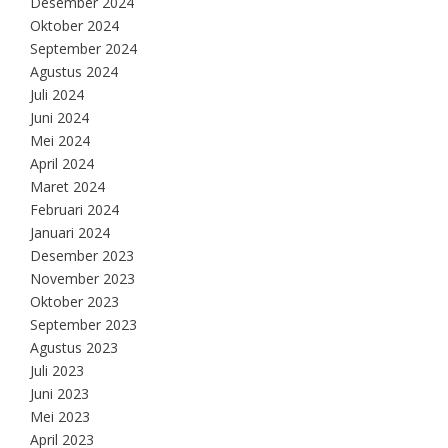
Desember 2024
Oktober 2024
September 2024
Agustus 2024
Juli 2024
Juni 2024
Mei 2024
April 2024
Maret 2024
Februari 2024
Januari 2024
Desember 2023
November 2023
Oktober 2023
September 2023
Agustus 2023
Juli 2023
Juni 2023
Mei 2023
April 2023