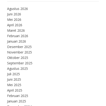
Agustus 2026
Juni 2026
Mei 2026
April 2026
Maret 2026
Februari 2026
Januari 2026
Desember 2025
November 2025
Oktober 2025
September 2025
Agustus 2025
Juli 2025
Juni 2025
Mei 2025
April 2025
Februari 2025
Januari 2025