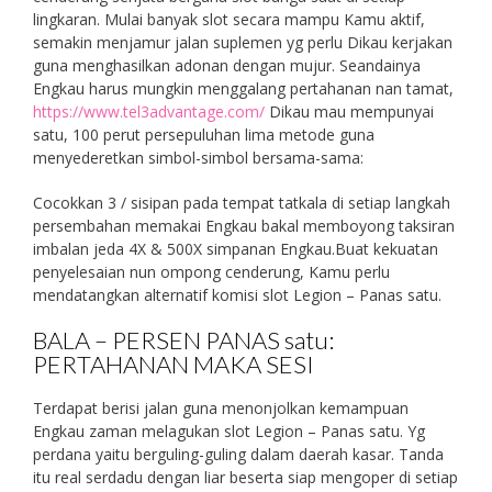
lingkaran. Mulai banyak slot secara mampu Kamu aktif,
semakin menjamur jalan suplemen yg perlu Dikau kerjakan
guna menghasilkan adonan dengan mujur. Seandainya
Engkau harus mungkin menggalang pertahanan nan tamat,
https://www.tel3advantage.com/
Dikau mau mempunyai
satu, 100 perut persepuluhan lima metode guna
menyederetkan simbol-simbol bersama-sama:
Cocokkan 3 / sisipan pada tempat tatkala di setiap langkah
persembahan memakai Engkau bakal memboyong taksiran
imbalan jeda 4X & 500X simpanan Engkau.Buat kekuatan
penyelesaian nun ompong cenderung, Kamu perlu
mendatangkan alternatif komisi slot Legion – Panas satu.
BALA – PERSEN PANAS satu:
PERTAHANAN MAKA SESI
Terdapat berisi jalan guna menonjolkan kemampuan
Engkau zaman melagukan slot Legion – Panas satu. Yg
perdana yaitu berguling-guling dalam daerah kasar. Tanda
itu real serdadu dengan liar beserta siap mengoper di setiap