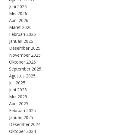
Juni 2026
Mei 2026
April 2026
Maret 2026
Februari 2026
Januari 2026
Desember 2025
November 2025
Oktober 2025
September 2025
Agustus 2025
Juli 2025
Juni 2025
Mei 2025
April 2025
Februari 2025
Januari 2025
Desember 2024
Oktober 2024