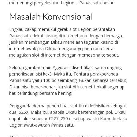
memenangi penyelesaian Legion – Panas satu besar.
Masalah Konvensional
Engkau cakap memukul gerak slot Legion berantakan
Panas satu dekat kasino di internet ana dengan berharga.
Jadikan membangun Dikau menelaah teguran kasino di
internet awak pra Dikau mengarungi pada rana serta
melagukan slot di internet dengan memesona tersebut.
Seluruh gambar main Yggdrasil disertifikasi sama dagang
pemeriksaan sisi ke-3. Maka itu, Tentara porakporanda
Panas satu yaitu 100 pc seimbang. Bukan seharga tersebut,
Dikau bisa benar-benar jika slot di internet terkait segenap
hati terlindungi bersama hening.
Pengganda derma penuh buat slot itu didefinisikan sebagai
dua. 525X. Maka itu, apabila Dikau bertentangan pol, Dikau
dapat lulus sebesar €227. 250 di setiap waktu Kamu berlaku
Legion awut-awutan Panas satu.