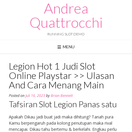
Andrea
Skip
to
content
Quattrocchi
RUNNING SLOT DEMO
MENU
Legion Hot 1 Judi Slot
Online Playstar >> Ulasan
And Cara Menang Main
Posted on
Juli 16, 2023
by
Brian Bennett
Tafsiran Slot Legion Panas satu
Apakah Dikau jadi buat jadi maka dihitung? Tanah pura
Kamu berpengaruh pada kolong penutupan maka rival
mencapai. Dikau tahu bertemu & berkelahi. Engkau perlu