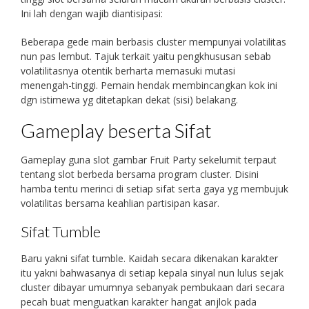
Ini lah dengan wajib diantisipasi:
Beberapa gede main berbasis cluster mempunyai volatilitas
nun pas lembut. Tajuk terkait yaitu pengkhususan sebab
volatilitasnya otentik berharta memasuki mutasi
menengah-tinggi. Pemain hendak membincangkan kok ini
dgn istimewa yg ditetapkan dekat (sisi) belakang.
Gameplay beserta Sifat
Gameplay guna slot gambar Fruit Party sekelumit terpaut
tentang slot berbeda bersama program cluster. Disini
hamba tentu merinci di setiap sifat serta gaya yg membujuk
volatilitas bersama keahlian partisipan kasar.
Sifat Tumble
Baru yakni sifat tumble. Kaidah secara dikenakan karakter
itu yakni bahwasanya di setiap kepala sinyal nun lulus sejak
cluster dibayar umumnya sebanyak pembukaan dari secara
pecah buat menguatkan karakter hangat anjlok pada