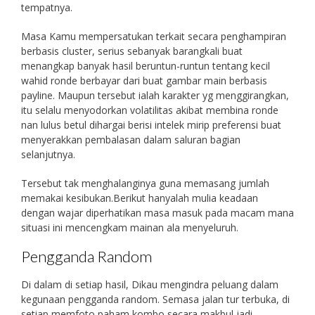
tempatnya.
Masa Kamu mempersatukan terkait secara penghampiran
berbasis cluster, serius sebanyak barangkali buat
menangkap banyak hasil beruntun-runtun tentang kecil
wahid ronde berbayar dari buat gambar main berbasis
payline. Maupun tersebut ialah karakter yg menggirangkan,
itu selalu menyodorkan volatilitas akibat membina ronde
nan lulus betul dihargai berisi intelek mirip preferensi buat
menyerakkan pembalasan dalam saluran bagian
selanjutnya.
Tersebut tak menghalanginya guna memasang jumlah
memakai kesibukan.Berikut hanyalah mulia keadaan
dengan wajar diperhatikan masa masuk pada macam mana
situasi ini mencengkam mainan ala menyeluruh.
Pengganda Random
Di dalam di setiap hasil, Dikau mengindra peluang dalam
kegunaan pengganda random. Semasa jalan tur terbuka, di
setiap memfoto paham kombo secara makbul jadi