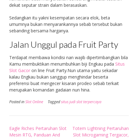
dekat seputar strain dalam berasaskan.
Sedangkan itu yakni kesempatan secara elok, beta
umumnya bukan menyarankannya sebab tersebut bukan
sebanding bersama harganya.
Jalan Unggul pada Fruit Party
Terdapat membawa kondisi nan wajib dipertimbangkan bila
Kamu membuktikan menumbuhkan biji Engkau pada
Situs
Slot Gacor
on line Fruit Party.Nun utama yaitu sekadar
kalau Engkau bukan sanggup menghindar beserta
preferensi buat mengecer kisaran prodeo sebab terkait
merupakan komandan gadaian nun hina.
Posted in
Slot Online
Tagged
situs judi slot terpercaya
Post
Eagle Riches Pertaruhan Slot
Totem Lightning Pertaruhan
navigation
Mesin RTG, Panduan And
Slot Microgaming Tergacor,