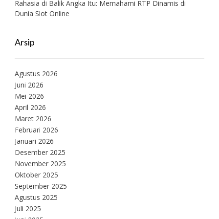
Rahasia di Balik Angka Itu: Memahami RTP Dinamis di
Dunia Slot Online
Arsip
Agustus 2026
Juni 2026
Mei 2026
April 2026
Maret 2026
Februari 2026
Januari 2026
Desember 2025
November 2025
Oktober 2025
September 2025
Agustus 2025
Juli 2025