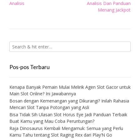
Analisis
Analisis Dan Panduan
Menang Jackpot
Pos-pos Terbaru
Kenapa Banyak Pemain Mulai Melirik Agen Slot Gacor untuk
Main Slot Online? Ini Jawabannya
Bosan dengan Kemenangan yang Dikurangi? Inilah Rahasia
Mencari Slot Tanpa Potongan yang Asli
Bisa Tidak Sih Ulasan Slot Horus Eye Jadi Panduan Terbaik
Buat Kamu yang Mau Coba Peruntungan?
Raja Dinosaurus Kembali Mengamuk: Semua yang Perlu
Kamu Tahu tentang Slot Raging Rex dari Play’N Go