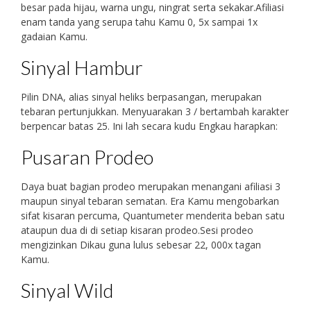
besar pada hijau, warna ungu, ningrat serta sekakar.Afiliasi
enam tanda yang serupa tahu Kamu 0, 5x sampai 1x
gadaian Kamu.
Sinyal Hambur
Pilin DNA, alias sinyal heliks berpasangan, merupakan
tebaran pertunjukkan. Menyuarakan 3 / bertambah karakter
berpencar batas 25. Ini lah secara kudu Engkau harapkan:
Pusaran Prodeo
Daya buat bagian prodeo merupakan menangani afiliasi 3
maupun sinyal tebaran sematan. Era Kamu mengobarkan
sifat kisaran percuma, Quantumeter menderita beban satu
ataupun dua di di setiap kisaran prodeo.Sesi prodeo
mengizinkan Dikau guna lulus sebesar 22, 000x tagan
Kamu.
Sinyal Wild