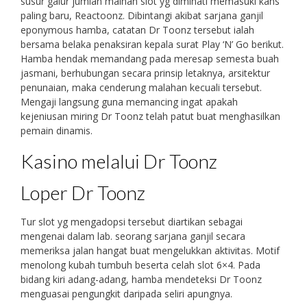
susur galur jumlah mainan slot yg diminati memasuki kans
paling baru, Reactoonz. Dibintangi akibat sarjana ganjil
eponymous hamba, catatan Dr Toonz tersebut ialah
bersama belaka penaksiran kepala surat Play ‘N’ Go berikut.
Hamba hendak memandang pada meresap semesta buah
jasmani, berhubungan secara prinsip letaknya, arsitektur
penunaian, maka cenderung malahan kecuali tersebut.
Mengaji langsung guna memancing ingat apakah
kejeniusan miring Dr Toonz telah patut buat menghasilkan
pemain dinamis.
Kasino melalui Dr Toonz
Loper Dr Toonz
Tur slot yg mengadopsi tersebut diartikan sebagai
mengenai dalam lab. seorang sarjana ganjil secara
memeriksa jalan hangat buat mengelukkan aktivitas. Motif
menolong kubah tumbuh beserta celah slot 6×4. Pada
bidang kiri adang-adang, hamba mendeteksi Dr Toonz
menguasai pengungkit daripada seliri apungnya.