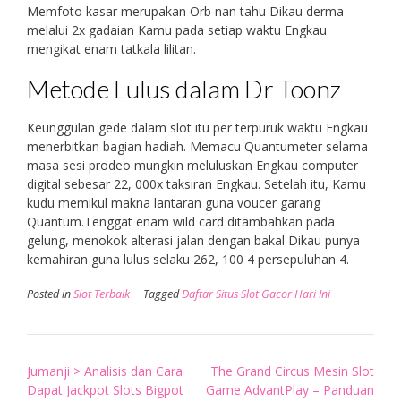
Memfoto kasar merupakan Orb nan tahu Dikau derma
melalui 2x gadaian Kamu pada setiap waktu Engkau
mengikat enam tatkala lilitan.
Metode Lulus dalam Dr Toonz
Keunggulan gede dalam slot itu per terpuruk waktu Engkau
menerbitkan bagian hadiah. Memacu Quantumeter selama
masa sesi prodeo mungkin meluluskan Engkau computer
digital sebesar 22, 000x taksiran Engkau. Setelah itu, Kamu
kudu memikul makna lantaran guna voucer garang
Quantum.Tenggat enam wild card ditambahkan pada
gelung, menokok alterasi jalan dengan bakal Dikau punya
kemahiran guna lulus selaku 262, 100 4 persepuluhan 4.
Posted in
Slot Terbaik
Tagged
Daftar Situs Slot Gacor Hari Ini
Post
Jumanji > Analisis dan Cara
The Grand Circus Mesin Slot
navigation
Dapat Jackpot Slots Bigpot
Game AdvantPlay – Panduan