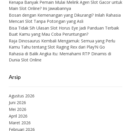
Kenapa Banyak Pemain Mulai Melirik Agen Slot Gacor untuk
Main Slot Online? Ini Jawabannya
Bosan dengan Kemenangan yang Dikurangi? Inilah Rahasia
Mencari Slot Tanpa Potongan yang Asli
Bisa Tidak Sih Ulasan Slot Horus Eye Jadi Panduan Terbaik
Buat Kamu yang Mau Coba Peruntungan?
Raja Dinosaurus Kembali Mengamuk: Semua yang Perlu
Kamu Tahu tentang Slot Raging Rex dari Play’N Go
Rahasia di Balik Angka Itu: Memahami RTP Dinamis di
Dunia Slot Online
Arsip
Agustus 2026
Juni 2026
Mei 2026
April 2026
Maret 2026
Februari 2026