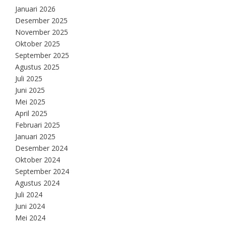
Januari 2026
Desember 2025
November 2025
Oktober 2025
September 2025
Agustus 2025
Juli 2025
Juni 2025
Mei 2025
April 2025
Februari 2025
Januari 2025
Desember 2024
Oktober 2024
September 2024
Agustus 2024
Juli 2024
Juni 2024
Mei 2024