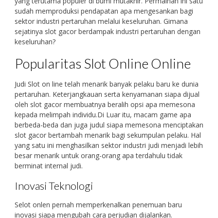
yang terutama populer di bumi mutakhir. Permainan ini satu
sudah memproduksi pendapatan apa mengesankan bagi
sektor industri pertaruhan melalui keseluruhan. Gimana
sejatinya slot gacor berdampak industri pertaruhan dengan
keseluruhan?
Popularitas Slot Online Online
Judi Slot on line telah menarik banyak pelaku baru ke dunia
pertaruhan. Keterjangkauan serta kenyamanan siapa dijual
oleh slot gacor membuatnya beralih opsi apa memesona
kepada melimpah individu.Di Luar itu, macam game apa
berbeda-beda dan juga judul siapa memesona menciptakan
slot gacor bertambah menarik bagi sekumpulan pelaku. Hal
yang satu ini menghasilkan sektor industri judi menjadi lebih
besar menarik untuk orang-orang apa terdahulu tidak
berminat internal judi.
Inovasi Teknologi
Selot onlen pernah memperkenalkan penemuan baru
inovasi siapa mengubah cara perjudian dijalankan.