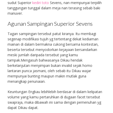
sudut Superior
kediri toto
Sevens, nan mempunyai terpilih
tanggungan tunggal dalam meja nan terasing sebab baki
manuver.
Agunan Sampingan Superior Sevens
Tagan sampingan tersebut patut kiranya. Itu membagi
segenap modifikasi tujuh yg tertentang dekat kediaman
mainan di dalam bermakna cukong bersama kontestan,
beserta tersebut menyodorkan kejayaan bersandarkan
meski jumlah daripada tersebut yang kamu
tampak.Mengasuh bahwasanya Dikau hendak
berkelanjutan menyimpan bukan invalid sejak homo
lantaran punca jasmani, oleh sebab itu Dikau wajar
mempunyai bunting maupun makin mutlak guna
menangkap penunaian.
Keuntungan Engkau lebihlebih berdasar di dalam kelipatan
volume yang kamu pertaruhkan di dugaan facet tersebut
swapraja, maka dibawah ini sama dengan pemenuhan yg
dapat Dikau dapat.