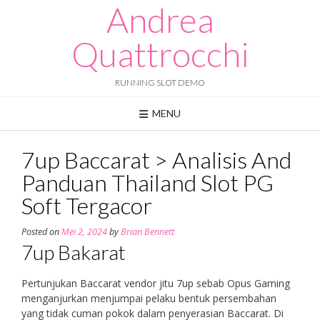
Andrea
Skip
to
content
Quattrocchi
RUNNING SLOT DEMO
MENU
7up Baccarat > Analisis And
Panduan Thailand Slot PG
Soft Tergacor
Posted on
Mei 2, 2024
by
Brian Bennett
7up Bakarat
Pertunjukan Baccarat vendor jitu 7up sebab Opus Gaming
menganjurkan menjumpai pelaku bentuk persembahan
yang tidak cuman pokok dalam penyerasian Baccarat. Di