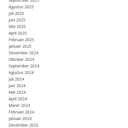
September 2025
Agustus 2025
Juli 2025
Juni 2025
Mei 2025
April 2025
Februari 2025
Januari 2025
Desember 2024
Oktober 2024
September 2024
Agustus 2024
Juli 2024
Juni 2024
Mei 2024
April 2024
Maret 2024
Februari 2024
Januari 2024
Desember 2023