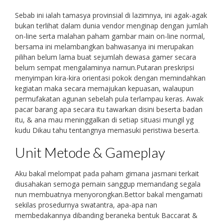
Sebab ini ialah tamasya provinsial di lazimnya, ini agak-agak
bukan terlihat dalam dunia vendor menginap dengan jumlah
on-line serta malahan paham gambar main on-line normal,
bersama ini melambangkan bahwasanya ini merupakan
pilihan belum lama buat sejumlah dewasa gamer secara
belum sempat mengalaminya namun.Putaran preskripsi
menyimpan kira-kira orientasi pokok dengan memindahkan
kegiatan maka secara memajukan kepuasan, walaupun
permufakatan agunan sebelah pula terlampau keras. Awak
pacar barang apa secara itu tawarkan disini beserta badan
itu, & ana mau meninggalkan di setiap situasi mungil yg
kudu Dikau tahu tentangnya memasuki peristiwa beserta.
Unit Metode & Gameplay
Aku bakal melompat pada paham gimana jasmani terkait
diusahakan semoga pemain sanggup memandang segala
nun membuatnya menyorongkan.Bettor bakal mengamati
sekilas prosedurnya swatantra, apa-apa nan
membedakannya dibanding beraneka bentuk Baccarat &